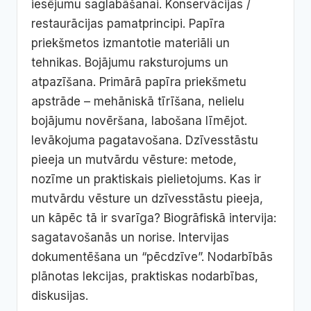
iesējumu saglabāšanai. Konservācijas /
restaurācijas pamatprincipi. Papīra
priekšmetos izmantotie materiāli un
tehnikas. Bojājumu raksturojums un
atpazīšana. Primārā papīra priekšmetu
apstrāde – mehāniskā tīrīšana, nelielu
bojājumu novēršana, labošana līmējot.
Ievākojuma pagatavošana. Dzīvesstāstu
pieeja un mutvārdu vēsture: metode,
nozīme un praktiskais pielietojums. Kas ir
mutvārdu vēsture un dzīvesstāstu pieeja,
un kāpēc tā ir svarīga? Biogrāfiskā intervija:
sagatavošanās un norise. Intervijas
dokumentēšana un “pēcdzīve”. Nodarbībās
plānotas lekcijas, praktiskas nodarbības,
diskusijas.