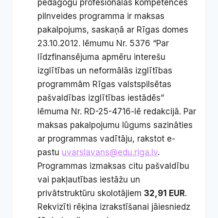
pedagogu profesionālās kompetences
pilnveides programma ir maksas
pakalpojums, saskaņā ar Rīgas domes
23.10.2012. lēmumu Nr. 5376 “Par
līdzfinansējuma apmēru interešu
izglītības un neformālās izglītības
programmām Rīgas valstspilsētas
pašvaldības izglītības iestādēs”
lēmuma Nr. RD-25-4716-lē redakcijā. Par
maksas pakalpojumu lūgums sazināties
ar programmas vadītāju, rakstot e-
pastu
uvarslavans@edu.riga.lv
.
Programmas izmaksas citu pašvaldību
vai pakļautības iestāžu un
privātstruktūru skolotājiem
32,91 EUR
.
Rekvizīti rēķina izrakstīšanai jāiesniedz