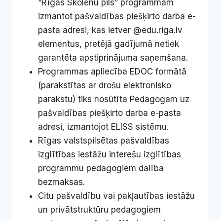
“Rīgas Skolēnu pils” programmām
izmantot pašvaldības piešķirto darba e-
pasta adresi, kas ietver @edu.riga.lv
elementus, pretējā gadījumā netiek
garantēta apstiprinājuma saņemšana.
Programmas apliecība EDOC formātā
(parakstītas ar drošu elektronisko
parakstu) tiks nosūtīta Pedagogam uz
pašvaldības piešķirto darba e-pasta
adresi, izmantojot ELISS sistēmu.
Rīgas valstspilsētas pašvaldības
izglītības iestāžu interešu izglītības
programmu pedagogiem dalība
bezmaksas.
Citu pašvaldību vai pakļautības iestāžu
un privātstruktūru pedagogiem