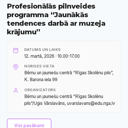
Profesionālās pilnveides
programma “Jaunākās
tendences darbā ar muzeja
krājumu”
DATUMS UN LAIKS
12. martā, 2026 · 10.00-17.00
NORISES VIETA
Bērnu un jauniešu centrā “Rīgas Skolēnu pils”,
K. Barona iela 99
ORGANIZATORS
Bērnu un jauniešu centrā “Rīgas Skolēnu
pils”/Uģis Vārslavāns, uvarslavans@edu.riga.lv
Visi pasākumi