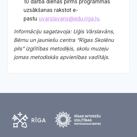
10 darba dienas pirms programmas
uzsākšanas rakstot e-
pastu
uvarslavans@edu.riga.lv
.
Informāciju sagatavoja: Uģis Vārslavāns,
Bērnu un jauniešu centra “Rīgas Skolēnu
pils” izglītības metodiķis, skolu muzeju
jomas metodiskās apvienības vadītājs.