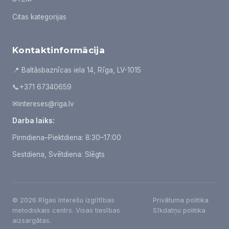
Citas kategorijas
Kontaktinformācija
📍 Baltāsbaznīcas iela 14, Rīga, LV-1015
📞
+371 67340659
✉
intereses@riga.lv
Darba laiks:
Pirmdiena–Piektdiena: 8:30–17:00
Sestdiena, Svētdiena: Slēgts
© 2026 Rīgas Interešu izglītības
Privātuma politika
metodiskais centrs. Visas tiesības
Sīkdatņu politika
aizsargātas.