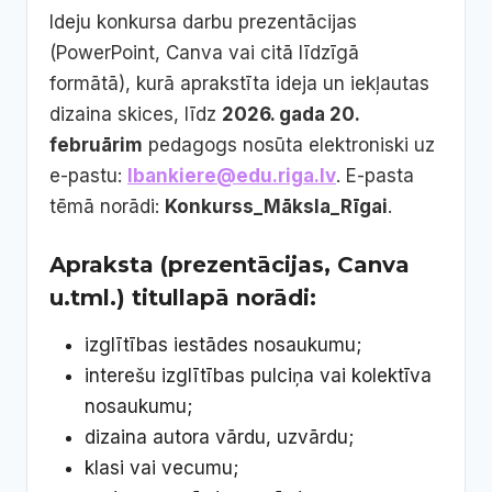
Ideju konkursa darbu prezentācijas
(PowerPoint, Canva vai citā līdzīgā
formātā), kurā aprakstīta ideja un iekļautas
dizaina skices, līdz
2026. gada 20.
februārim
pedagogs nosūta elektroniski uz
e-pastu:
lbankiere@edu.riga.lv
. E-pasta
tēmā norādi:
Konkurss_Māksla_Rīgai
.
Apraksta (prezentācijas, Canva
u.tml.) titullapā norādi:
izglītības iestādes nosaukumu;
interešu izglītības pulciņa vai kolektīva
nosaukumu;
dizaina autora vārdu, uzvārdu;
klasi vai vecumu;