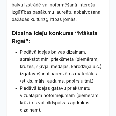
balvu izstrādē vai noformēšanā interešu
izglītības pasākumu laureātu apbalvošanai
dažādās kultūrizglītības jomās.
Dizaina ideju konkurss “Māksla
Rīgai”:
Piedāvā idejas balvas dizainam,
aprakstot mini priekšmeta (piemēram,
krūzes, šķīvja, medaļas, karodziņa u.c.)
izgatavošanai paredzētos materiālus
(stikls, māls, audums, papīrs u.tml.).
Piedāvā idejas gatavu priekšmetu
vizuālajam noformējumam (piemēram,
krūzītes vai pildspalvas apdrukas
dizainam).