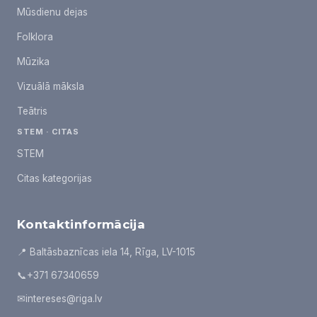
Mūsdienu dejas
Folklora
Mūzika
Vizuālā māksla
Teātris
STEM · CITAS
STEM
Citas kategorijas
Kontaktinformācija
📍 Baltāsbaznīcas iela 14, Rīga, LV-1015
📞
+371 67340659
✉
intereses@riga.lv