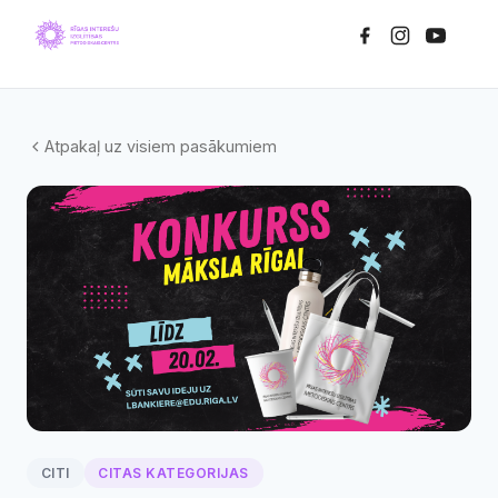
Atpakaļ uz visiem pasākumiem
CITI
CITAS KATEGORIJAS