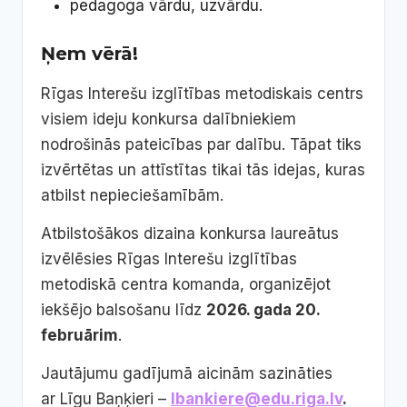
pedagoga vārdu, uzvārdu.
Ņem vērā!
Rīgas Interešu izglītības metodiskais centrs
visiem ideju konkursa dalībniekiem
nodrošinās pateicības par dalību. Tāpat tiks
izvērtētas un attīstītas tikai tās idejas, kuras
atbilst nepieciešamībām.
Atbilstošākos dizaina konkursa laureātus
izvēlēsies Rīgas Interešu izglītības
metodiskā centra komanda, organizējot
iekšējo balsošanu līdz
2026. gada 20.
februārim
.
Jautājumu gadījumā aicinām sazināties
ar Līgu Baņķieri –
lbankiere@edu.riga.lv
.