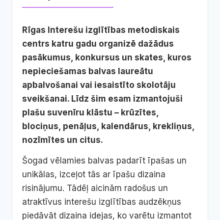
Rīgas Interešu izglītības metodiskais
centrs katru gadu organizē dažādus
pasākumus, konkursus un skates, kuros
nepieciešamas balvas laureātu
apbalvošanai vai iesaistīto skolotāju
sveikšanai. Līdz šim esam izmantojuši
plašu suvenīru klāstu – krūzītes,
blociņus, penāļus, kalendārus, krekliņus,
nozīmītes un citus.
Šogad vēlamies balvas padarīt īpašas un
unikālas, izceļot tās ar īpašu dizaina
risinājumu. Tādēļ aicinām radošus un
atraktīvus interešu izglītības audzēkņus
piedāvāt dizaina idejas, ko varētu izmantot