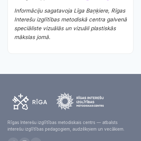
Informāciju sagatavoja Līga Baņķiere, Rīgas
Interešu izglītības metodiskā centra galvenā
speciāliste vizuālās un vizuāli plastiskās
mākslas jomā.
Rīgas Interešu izglītības metodiskais centrs — atbalsts
interešu izglītības pedagogiem, audzēkņiem un vecākiem.