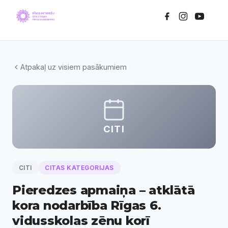
Atpakaļ uz visiem pasākumiem
CITI
CITI
CITAS KATEGORIJAS
Pieredzes apmaiņa – atklātā
kora nodarbība Rīgas 6.
vidusskolas zēnu korī