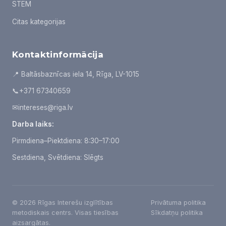
STEM
Citas kategorijas
Kontaktinformācija
📍 Baltāsbaznīcas iela 14, Rīga, LV-1015
📞
+371 67340659
✉
intereses@riga.lv
Darba laiks:
Pirmdiena–Piektdiena: 8:30–17:00
Sestdiena, Svētdiena: Slēgts
© 2026 Rīgas Interešu izglītības
Privātuma politika
metodiskais centrs. Visas tiesības
Sīkdatņu politika
aizsargātas.