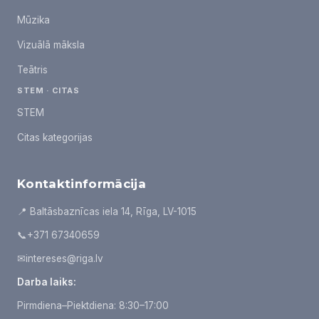
Mūzika
Vizuālā māksla
Teātris
STEM · CITAS
STEM
Citas kategorijas
Kontaktinformācija
📍 Baltāsbaznīcas iela 14, Rīga, LV-1015
📞
+371 67340659
✉
intereses@riga.lv
Darba laiks:
Pirmdiena–Piektdiena: 8:30–17:00