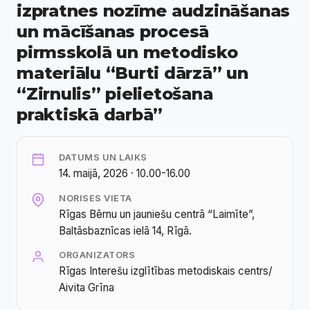
izpratnes nozīme audzināšanas
un mācīšanas procesā
pirmsskolā un metodisko
materiālu “Burti dārzā” un
“Zirnulis” pielietošana
praktiskā darbā”
DATUMS UN LAIKS
14. maijā, 2026 · 10.00-16.00
NORISES VIETA
Rīgas Bērnu un jauniešu centrā “Laimīte”,
Baltāsbaznīcas ielā 14, Rīgā.
ORGANIZATORS
Rīgas Interešu izglītības metodiskais centrs/
Aivita Grīna