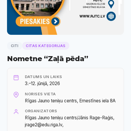
CITI
CITAS KATEGORIJAS
Nometne “Zaļā pēda”
DATUMS UN LAIKS
3.–12. jūnijā, 2026
NORISES VIETA
Rīgas Jauno teniķu centrs, Ernestīnes iela 8A
ORGANIZATORS
Rīgas Jauno teniķu centrs/Jānis Rage-Raģis,
jrage2@edu.riga.lv,