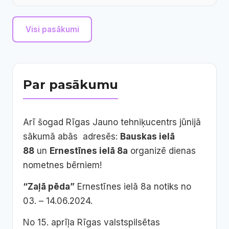
Visi pasākumi
Par pasākumu
Arī šogad Rīgas Jauno tehniķucentrs jūnijā
sākumā abās adresēs:
Bauskas ielā
88
un
Ernestīnes ielā 8a
organizē dienas
nometnes bērniem!
“Zaļā pēda”
Ernestīnes ielā 8a notiks no
03. – 14.06.2024.
No 15. aprīļa Rīgas valstspilsētas