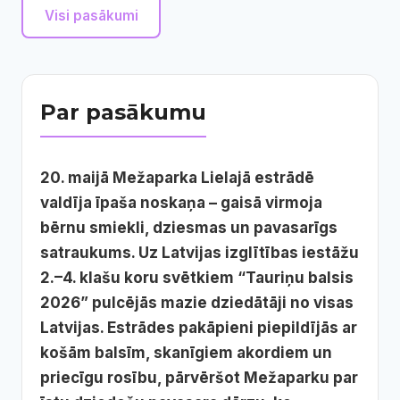
Visi pasākumi
Par pasākumu
20. maijā
Mežaparka Lielajā estrādē
valdīja īpaša noskaņa – gaisā virmoja
bērnu smiekli, dziesmas un pavasarīgs
satraukums. Uz Latvijas izglītības iestāžu
2.–4. klašu koru svētkiem “Tauriņu balsis
2026” pulcējās mazie dziedātāji no visas
Latvijas. Estrādes pakāpieni piepildījās ar
košām balsīm, skanīgiem akordiem un
priecīgu rosību, pārvēršot Mežaparku par