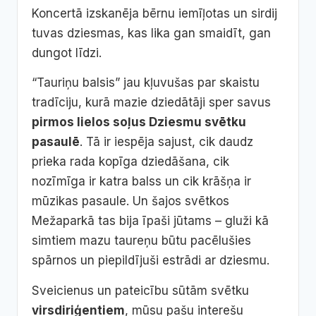
Koncertā izskanēja bērnu iemīļotas un sirdij
tuvas dziesmas, kas lika gan smaidīt, gan
dungot līdzi.
“Tauriņu balsis” jau kļuvušas par skaistu
tradīciju, kurā mazie dziedātāji sper savus
pirmos lielos soļus Dziesmu svētku
pasaulē
. Tā ir iespēja sajust, cik daudz
prieka rada kopīga dziedāšana, cik
nozīmīga ir katra balss un cik krāšņa ir
mūzikas pasaule. Un šajos svētkos
Mežaparkā tas bija īpaši jūtams – gluži kā
simtiem mazu taureņu būtu pacēlušies
spārnos un piepildījuši estrādi ar dziesmu.
Sveicienus un pateicību sūtām svētku
virsdiriģentiem
, mūsu pašu interešu