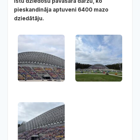
īstu dziedošu pavasara dārzu, ko
pieskandināja aptuveni 6400 mazo
dziedātāju.