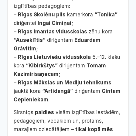
izglītības pedagogiem:
–
Rīgas Skolēnu pils
kamerkora
“Tonika”
diriģentei
Ingai Cimiņai;
–
Rīgas Imantas vidusskolas
zēnu kora
“Auseklītis”
diriģentam
Eduardam
Grāvītim;
–
Rīgas Lietuviešu vidusskola
5.–12. klašu
kora
“Kibirkštys”
diriģentam
Tomam
Kazimirisaņecam;
–
Rīgas Mākslas un Mediju tehnikums
jauktā kora
“Artidangā”
diriģentam
Gintam
Cepleniekam
.
Sirsnīgs
paldies
visām izglītības iestādēm,
pedagogiem, vecākiem un, protams,
mazajiem dziedātājiem –
tikai kopā mēs