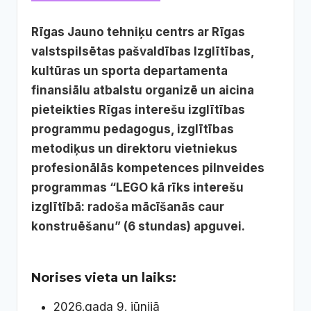
Rīgas Jauno tehniķu centrs ar Rīgas
valstspilsētas pašvaldības Izglītības,
kultūras un sporta departamenta
finansiālu atbalstu organizē un aicina
pieteikties Rīgas interešu izglītības
programmu pedagogus, izglītības
metodiķus un direktoru vietniekus
profesionālās kompetences pilnveides
programmas “LEGO kā rīks interešu
izglītībā: radoša mācīšanās caur
konstruēšanu” (6 stundas) apguvei.
Norises vieta un laiks:
2026.gada 9. jūnijā