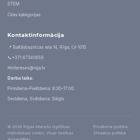
STEM
Citas kategorijas
Kontaktinformācija
📍 Baltāsbaznīcas iela 14, Rīga, LV-1015
📞
+371 67340659
✉
intereses@riga.lv
Darba laiks:
Pirmdiena–Piektdiena: 8:30–17:00
Sestdiena, Svētdiena: Slēgts
© 2026 Rīgas Interešu izglītības
Privātuma politika
metodiskais centrs. Visas tiesības
Sīkdatņu politika
aizsargātas.