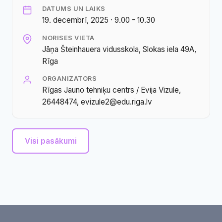
DATUMS UN LAIKS
19. decembrī, 2025 · 9.00 - 10.30
NORISES VIETA
Jāņa Šteinhauera vidusskola, Slokas iela 49A,
Rīga
ORGANIZATORS
Rīgas Jauno tehniķu centrs / Evija Vizule,
26448474, evizule2@edu.riga.lv
Visi pasākumi