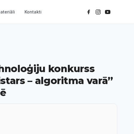
ateriāli
Kontakti
ehnoloģiju konkurss
tars – algoritma varā”
nē