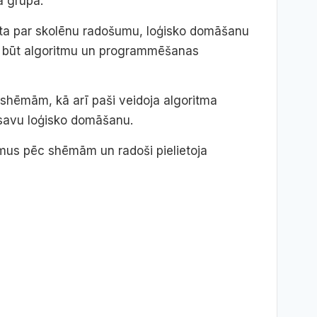
a grupā.
eigta par skolēnu radošumu, loģisko domāšanu
var būt algoritmu un programmēšanas
 shēmām, kā arī paši veidoja algoritma
 savu loģisko domāšanu.
tmus pēc shēmām un radoši pielietoja