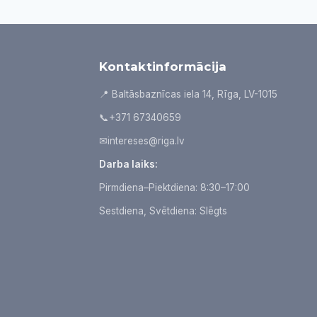
Kontaktinformācija
📍 Baltāsbaznīcas iela 14, Rīga, LV-1015
📞
+371 67340659
✉
intereses@riga.lv
Darba laiks:
Pirmdiena–Piektdiena: 8:30–17:00
Sestdiena, Svētdiena: Slēgts