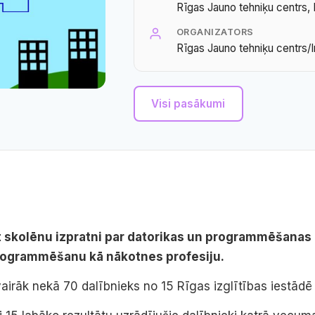
Rīgas Jauno tehniķu centrs, 
ORGANIZATORS
Rīgas Jauno tehniķu centrs/In
Visi pasākumi
 skolēnu izpratni par datorikas un programmēšanas l
programmēšanu kā nākotnes profesiju.
 vairāk nekā 70 dalībnieks no 15 Rīgas izglītības iestādē