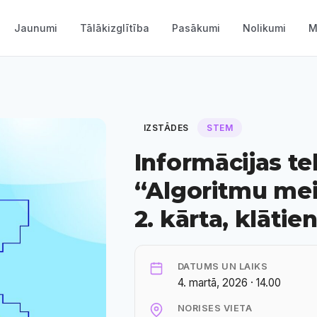
Jaunumi
Tālākizglītība
Pasākumi
Nolikumi
M
IZSTĀDES
STEM
Informācijas t
“Algoritmu meis
2. kārta, klātie
DATUMS UN LAIKS
4. martā, 2026 · 14.00
NORISES VIETA