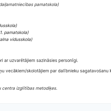
daiļamatniecības pamatskola)
dusskola)
1. pamatskola)
alna vidusskola)
i ar uzvarētājiem sazināsies personīgi.
viņu vecākiem/skolotājiem par dalībnieku sagatavošanu
 centra izglītības metodiķes.