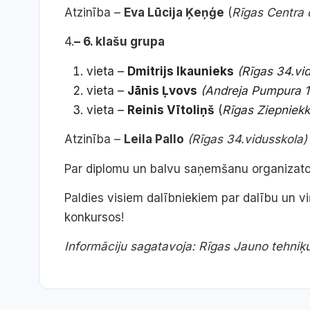
Atzinība –
Eva Lūcija Ķeņģe
(
Rīgas Centra 
4.
– 6. klašu grupa
vieta –
Dmitrijs Ikauniek
s
(Rīgas 34.vi
vieta –
Jānis Ļvovs
(Andreja Pumpura 1
vieta –
Reinis Vītoliņš
(
Rīgas Ziepniekk
Atzinība –
Leila Pallo
(Rīgas 34.vidusskola)
Par diplomu un balvu saņemšanu organizator
Paldies visiem dalībniekiem par dalību un 
konkursos!
Informāciju sagatavoja: Rīgas Jauno tehniķu