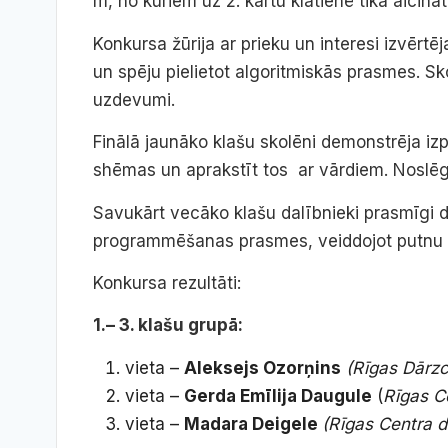
m, no kuriem uz 2. kārtu klātienē tika aicinā
Konkursa žūrija ar prieku un interesi izvēr
un spēju pielietot algoritmiskās prasmes. S
uzdevumi.
Finālā jaunāko klašu skolēni demonstrēja iz
shēmas un aprakstīt tos ar vārdiem. Noslēg
Savukārt vecāko klašu dalībnieki prasmīgi 
programmēšanas prasmes, veiddojot putnu a
Konkursa rezultāti:
1.– 3. klašu grupā:
vieta –
Aleksejs Ozorņins
(Rīgas Dārzc
vieta –
Gerda Emīlija Daugule
(
Rīgas C
vieta –
Madara Deigele
(Rīgas Centra 