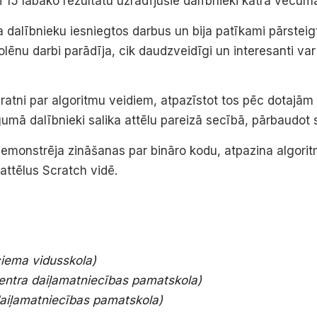
ti 15 labāko rezultātu uzrādījušie dalībnieki katrā vecum
tēja dalībnieku iesniegtos darbus un bija patīkami pārst
kolēnu darbi parādīja, cik daudzveidīgi un interesanti 
pratni par algoritmu veidiem, atpazīstot tos pēc dotajām
umā dalībnieki salika attēlu pareizā secībā, pārbaudot
demonstrēja zināšanas par bināro kodu, atpazina algori
ttēlus Scratch vidē.
iema vidusskola)
entra daiļamatniecības pamatskola)
daiļamatniecības pamatskola)