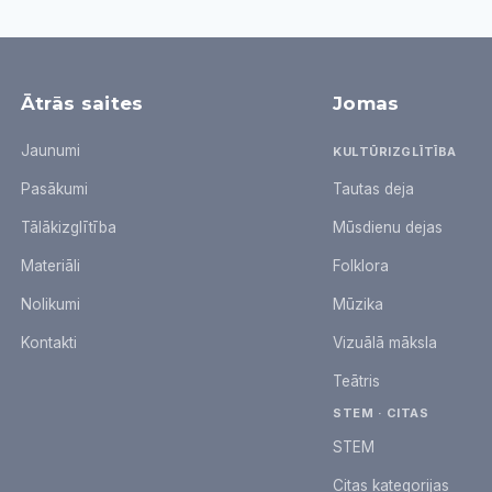
Ātrās saites
Jomas
Jaunumi
KULTŪRIZGLĪTĪBA
Pasākumi
Tautas deja
Tālākizglītība
Mūsdienu dejas
Materiāli
Folklora
Nolikumi
Mūzika
Kontakti
Vizuālā māksla
Teātris
STEM · CITAS
STEM
Citas kategorijas