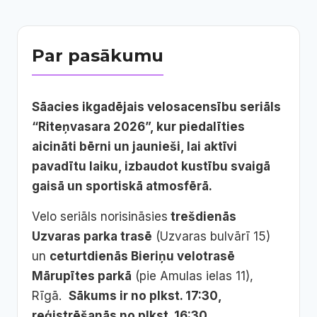
Par pasākumu
Sāacies ikgadējais velosacensību seriāls
“Riteņvasara 2026”, kur piedalīties
aicināti bērni un jaunieši, lai aktīvi
pavadītu laiku, izbaudot kustību svaigā
gaisā un sportiskā atmosfērā.
Velo seriāls norisināsies
trešdienās
Uzvaras parka trasē
(Uzvaras bulvārī 15)
un
ceturtdienās Bieriņu velotrasē
Mārupītes parkā
(pie Amulas ielas 11),
Rīgā.
Sākums ir no plkst. 17:30,
reģistrēšanās no plkst. 16:30.