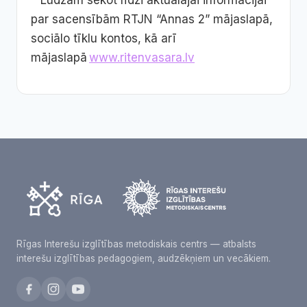
* Lūdzam sekot līdzi aktuālajai informācijai
par sacensībām RTJN “Annas 2” mājaslapā,
sociālo tīklu kontos, kā arī
mājaslapā
www.ritenvasara.lv
Rīgas Interešu izglītības metodiskais centrs — atbalsts
interešu izglītības pedagogiem, audzēkņiem un vecākiem.