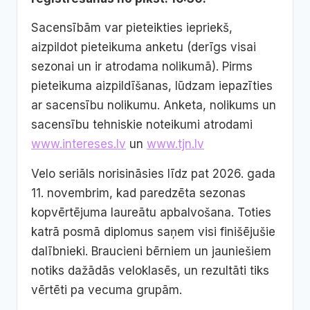
Sacensībām var pieteikties iepriekš,
aizpildot pieteikuma anketu (derīgs visai
sezonai un ir atrodama nolikumā). Pirms
pieteikuma aizpildīšanas, lūdzam iepazīties
ar sacensību nolikumu. Anketa, nolikums un
sacensību tehniskie noteikumi atrodami
www.intereses.lv
un
www.tjn.lv
Velo seriāls norisināsies līdz pat 2026. gada
11. novembrim, kad paredzēta sezonas
kopvērtējuma laureātu apbalvošana. Toties
katrā posmā diplomus saņem visi finišējušie
dalībnieki. Braucieni bērniem un jauniešiem
notiks dažādās veloklasēs, un rezultāti tiks
vērtēti pa vecuma grupām.