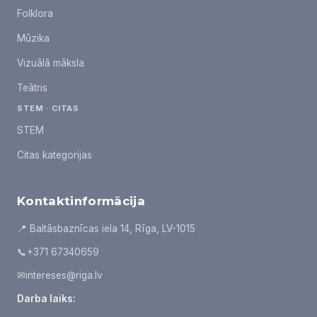
Folklora
Mūzika
Vizuālā māksla
Teātris
STEM · CITAS
STEM
Citas kategorijas
Kontaktinformācija
📍 Baltāsbaznīcas iela 14, Rīga, LV-1015
📞
+371 67340659
✉
intereses@riga.lv
Darba laiks: