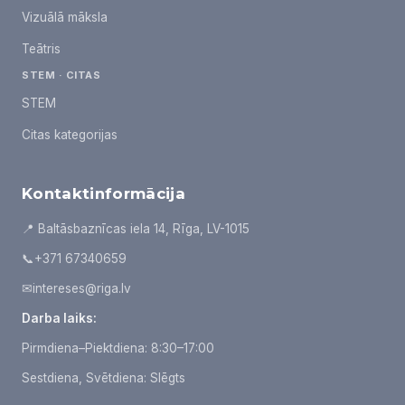
Vizuālā māksla
Teātris
STEM · CITAS
STEM
Citas kategorijas
Kontaktinformācija
📍 Baltāsbaznīcas iela 14, Rīga, LV-1015
📞
+371 67340659
✉
intereses@riga.lv
Darba laiks:
Pirmdiena–Piektdiena: 8:30–17:00
Sestdiena, Svētdiena: Slēgts