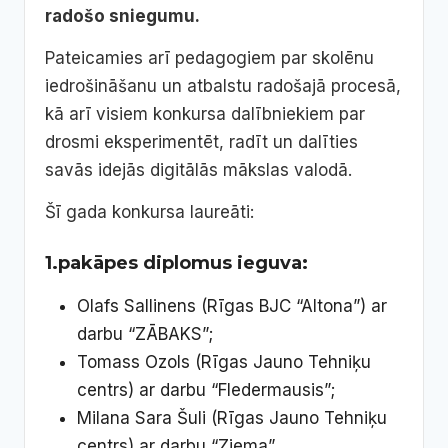
radošo sniegumu.
Pateicamies arī pedagogiem par skolēnu
iedrošināšanu un atbalstu radošajā procesā,
kā arī visiem konkursa dalībniekiem par
drosmi eksperimentēt, radīt un dalīties
savās idejās digitālās mākslas valodā.
Šī gada konkursa laureāti:
1.pakāpes diplomus ieguva:
Olafs Sallinens (Rīgas BJC “Altona”) ar
darbu “ZĀBAKS”;
Tomass Ozols (Rīgas Jauno Tehniķu
centrs) ar darbu “Fledermausis”;
Milana Sara Šuli (Rīgas Jauno Tehniķu
centrs) ar darbu “Ziema”.