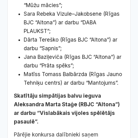
“Mūžu mācies”;
Sara Rebeka Vizule–Jakobsene (Rīgas
BJC “Altona”) ar darbu “DABA
PLAUKST”;
Dārta Tereško (Rīgas BJC “Altona”) ar
darbu “Sapnis”;
Jana Baziļeviča (Rīgas BJC “Altona”) ar
darbu “Prāta spēks”;
Matīss Tomass Balbārzda (Rīgas Jauno
Tehniķu centrs) ar darbu “Mantojums”.
Skatītāju simpātijas balvu ieguva
Aleksandra Marta Staģe (RBJC “Altona”)
ar darbu “Vislabākais vijoles spēlētājs
pasaulē”.
Pārējie konkursa dalībnieki saņem