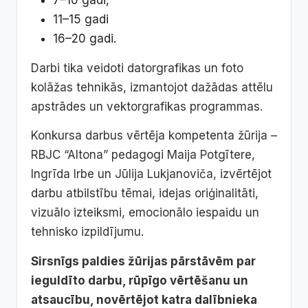
7–10 gadi,
11–15 gadi
16–20 gadi.
Darbi tika veidoti datorgrafikas un foto
kolāžas tehnikās, izmantojot dažādas attēlu
apstrādes un vektorgrafikas programmas.
Konkursa darbus vērtēja kompetenta žūrija –
RBJC “Altona” pedagogi Maija Potgītere,
Ingrīda Irbe un Jūlija Lukjanoviča, izvērtējot
darbu atbilstību tēmai, idejas oriģinalitāti,
vizuālo izteiksmi, emocionālo iespaidu un
tehnisko izpildījumu.
Sirsnīgs paldies žūrijas pārstāvēm par
ieguldīto darbu, rūpīgo vērtēšanu un
atsaucību, novērtējot katra dalībnieka