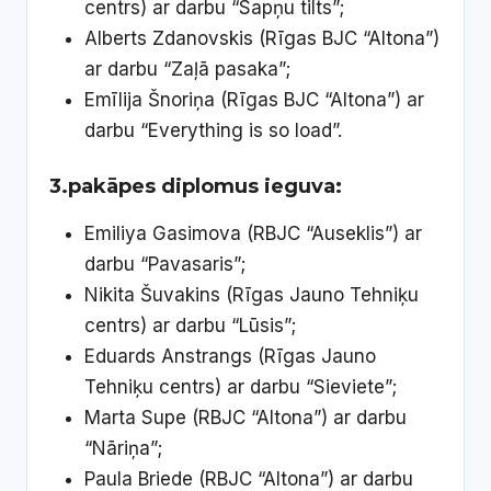
centrs) ar darbu “Sapņu tilts”;
Alberts Zdanovskis (Rīgas BJC “Altona”)
ar darbu “Zaļā pasaka”;
Emīlija Šnoriņa (Rīgas BJC “Altona”) ar
darbu “Everything is so load”.
3.pakāpes diplomus ieguva:
Emiliya Gasimova (RBJC “Auseklis”) ar
darbu “Pavasaris”;
Nikita Šuvakins (Rīgas Jauno Tehniķu
centrs) ar darbu “Lūsis”;
Eduards Anstrangs (Rīgas Jauno
Tehniķu centrs) ar darbu “Sieviete”;
Marta Supe (RBJC “Altona”) ar darbu
“Nāriņa”;
Paula Briede (RBJC “Altona”) ar darbu