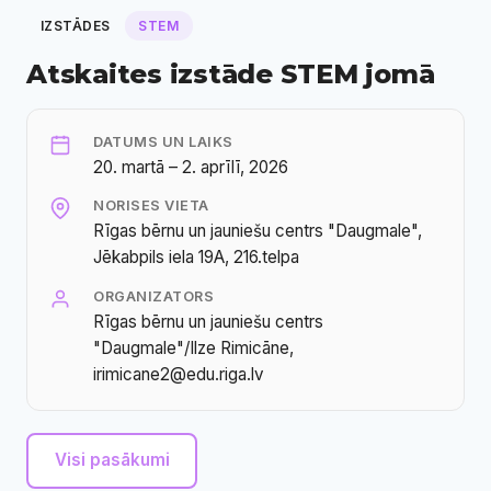
IZSTĀDES
STEM
Atskaites izstāde STEM jomā
DATUMS UN LAIKS
20. martā – 2. aprīlī, 2026
NORISES VIETA
Rīgas bērnu un jauniešu centrs "Daugmale",
Jēkabpils iela 19A, 216.telpa
ORGANIZATORS
Rīgas bērnu un jauniešu centrs
"Daugmale"/Ilze Rimicāne,
irimicane2@edu.riga.lv
Visi pasākumi