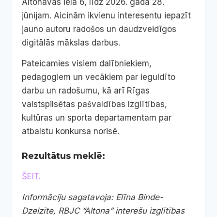
Altonavas ielā 6, līdz 2026. gada 28.
jūnijam. Aicinām ikvienu interesentu iepazīt
jauno autoru radošos un daudzveidīgos
digitālās mākslas darbus.
Pateicamies visiem dalībniekiem,
pedagogiem un vecākiem par ieguldīto
darbu un radošumu, kā arī Rīgas
valstspilsētas pašvaldības Izglītības,
kultūras un sporta departamentam par
atbalstu konkursa norisē.
Rezultātus meklē:
ŠEIT.
Informāciju sagatavoja: Elīna Binde-
Dzelzīte,
RBJC “Altona” interešu izglītības