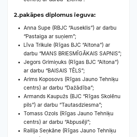
2.pakāpes diplomus ieguva:
Anna Supe (RBJC “Auseklis”) ar darbu
“Pastaiga ar suņiem”;
Līva Trikule (Rīgas BJC “Altona”) ar
darbu “MANS BRIESMĪGĀKAIS SAPNIS”;
Jegors Grimiņuks (Rīgas BJC “Altona”)
ar darbu “BAISAIS TĒLS”;
Arims Koposovs (Rīgas Jauno Tehniķu
centrs) ar darbu “Dažādība”;
Armands Kaupužs (BJC “Rīgas Skolēnu
pils”) ar darbu “Tautasdziesma”;
Tomass Ozols (Rīgas Jauno Tehniķu
centrs) ar darbu “Abpusēji”;
Railija Seņkāne (Rīgas Jauno Tehniķu