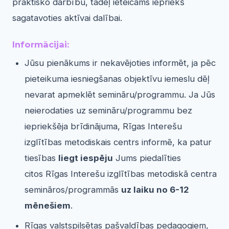
praktisko darbību, tādēļ ieteicams iepriekš
sagatavoties aktīvai dalībai.
Informācijai:
Jūsu pienākums ir nekavējoties informēt, ja pēc
pieteikuma iesniegšanas objektīvu iemeslu dēļ
nevarat apmeklēt semināru/programmu. Ja Jūs
neierodaties uz semināru/programmu bez
iepriekšēja brīdinājuma, Rīgas Interešu
izglītības metodiskais centrs informē, ka patur
tiesības
liegt iespēju
Jums piedalīties
citos Rīgas Interešu izglītības metodiskā centra
semināros/programmās
uz laiku no 6-12
mēnešiem
.
Rīgas valstspilsētas pašvaldības pedagogiem,