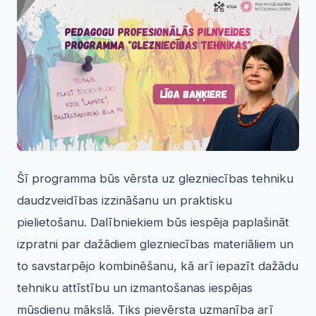
Šī programma būs vērsta uz glezniecības tehniku
daudzveidības izzināšanu un praktisku
pielietošanu. Dalībniekiem būs iespēja paplašināt
izpratni par dažādiem glezniecības materiāliem un
to savstarpējo kombinēšanu, kā arī iepazīt dažādu
tehniku attīstību un izmantošanas iespējas
mūsdienu mākslā. Tiks pievērsta uzmanība arī