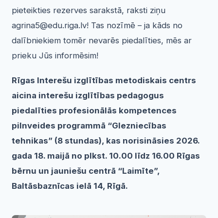
pieteikties rezerves sarakstā, raksti ziņu
agrina5@edu.riga.lv! Tas nozīmē – ja kāds no
dalībniekiem tomēr nevarēs piedalīties, mēs ar
prieku Jūs informēsim!
Rīgas Interešu izglītības metodiskais centrs
aicina interešu izglītības pedagogus
piedalīties profesionālās kompetences
pilnveides programmā “Glezniecības
tehnikas” (8 stundas), kas norisināsies 2026.
gada 18. maijā no plkst. 10.00 līdz 16.00 Rīgas
bērnu un jauniešu centrā “Laimīte”,
Baltāsbaznīcas ielā 14, Rīgā.