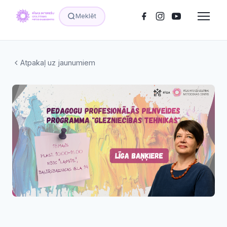
Meklēt
Atpakaļ uz jaunumiem