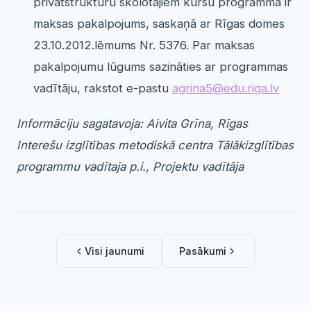
privātstruktūru skolotājiem kursu programma ir
maksas pakalpojums, saskaņā ar Rīgas domes
23.10.2012.lēmums Nr. 5376. Par maksas
pakalpojumu lūgums sazināties ar programmas
vadītāju, rakstot e-pastu
agrina5@edu.riga.lv
Informāciju sagatavoja: Aivita Grīna, Rīgas
Interešu izglītības metodiskā centra Tālākizglītības
programmu vadītaja p.i., Projektu vadītāja
Visi jaunumi
Pasākumi