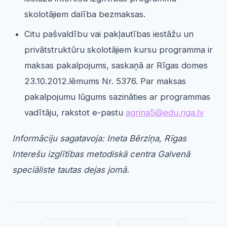
skolotājiem dalība bezmaksas.
Citu pašvaldību vai pakļautības iestāžu un
privātstruktūru skolotājiem kursu programma ir
maksas pakalpojums, saskaņā ar Rīgas domes
23.10.2012.lēmums Nr. 5376. Par maksas
pakalpojumu lūgums sazināties ar programmas
vadītāju, rakstot e-pastu
agrina5@edu.riga.lv
Informāciju sagatavoja: Ineta Bērziņa, Rīgas
Interešu izglītības metodiskā centra Galvenā
speciāliste tautas dejas jomā.