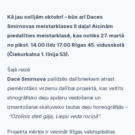
Kā jau solījām oktobrī – būs arī Daces
Smirnovas meistarklases II daļa! Aicinām
piedalīties meistarklasē, kas notiks 27. martā
no plkst. 14.00 līdz 17.00 Rīgas 45. vidusskolā
(Čiekurkalna 1. līnija 53).
Šajā reizē
Dace Smirnova
palīdzēs dalībniekiem atrast
piemērotāko virzienu dalībai projektā, kas veltīts
etnogrāfisko deju apdaru veidošanai un
izmantošanai skatuvisko tautas deju horeogrāfijās –
“Ozoliņis dieti gāja, Liepu veda rociņā”
.
Projekta mērķis ir veicināt Rīgas valstspilsētas