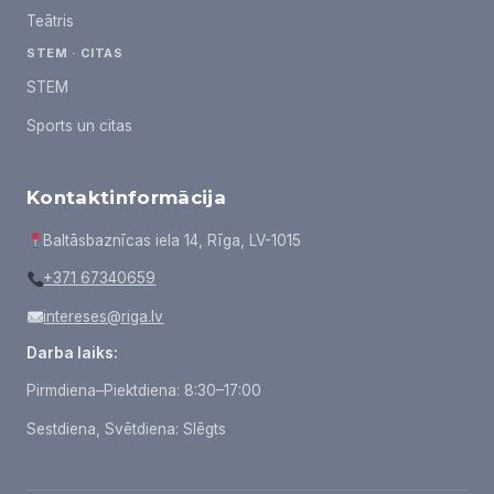
Teātris
STEM · CITAS
STEM
Sports un citas
Kontaktinformācija
Baltāsbaznīcas iela 14, Rīga, LV-1015
+371 67340659
intereses@riga.lv
Darba laiks:
Pirmdiena–Piektdiena: 8:30–17:00
Sestdiena, Svētdiena: Slēgts