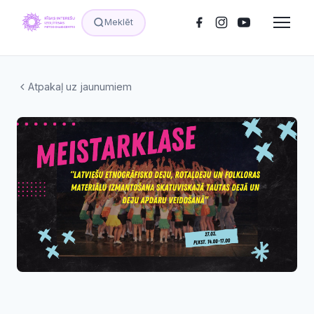
Meklēt
Atpakaļ uz jaunumiem