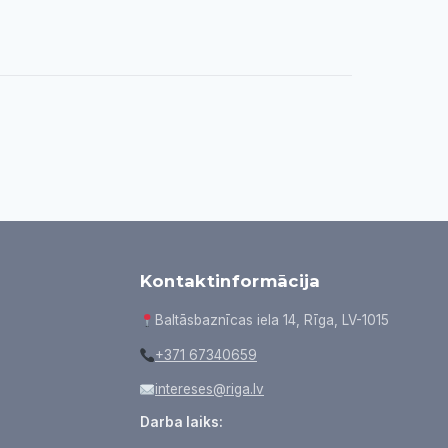
Kontaktinformācija
Baltāsbaznīcas iela 14, Rīga, LV-1015
+371 67340659
intereses@riga.lv
Darba laiks: