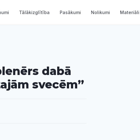
numi
Tālākizglītība
Pasākumi
Nolikumi
Materiāli
plenērs dabā
tajām svecēm”