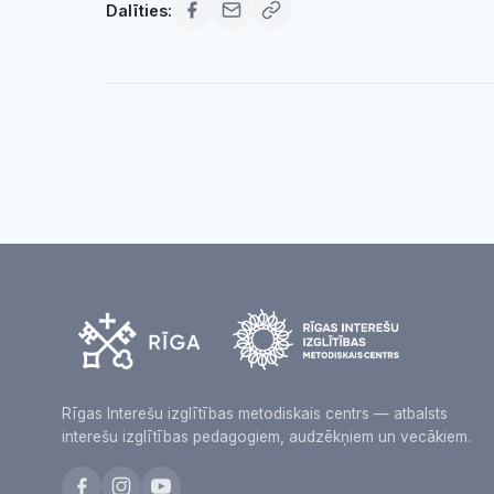
Dalīties:
Rīgas Interešu izglītības metodiskais centrs — atbalsts
interešu izglītības pedagogiem, audzēkņiem un vecākiem.