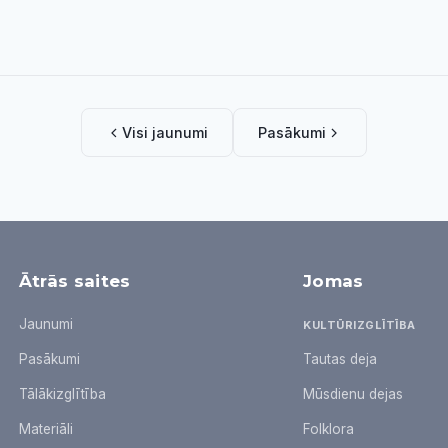
Visi jaunumi
Pasākumi
Ātrās saites
Jomas
Jaunumi
KULTŪRIZGLĪTĪBA
Pasākumi
Tautas deja
Tālākizglītība
Mūsdienu dejas
Materiāli
Folklora