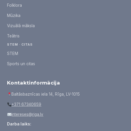
Folklora
Mūzika
Vizuālā māksla
Teātris
STEM · CITAS
STEM
Sports un citas
Kontaktinformācija
Baltāsbaznīcas iela 14, Rīga, LV-1015
+371 67340659
intereses@riga.lv
Darba laiks: