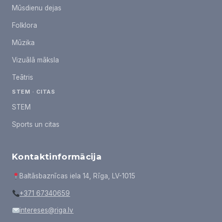
Mūsdienu dejas
Folklora
Mūzika
Vizuālā māksla
Teātris
STEM · CITAS
STEM
Sports un citas
Kontaktinformācija
Baltāsbaznīcas iela 14, Rīga, LV-1015
+371 67340659
intereses@riga.lv