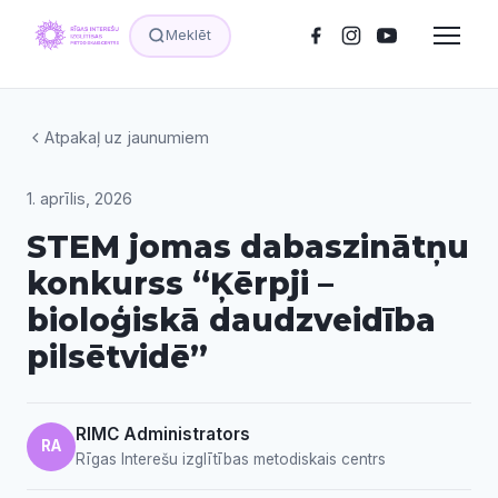
Meklēt
Atpakaļ uz jaunumiem
1. aprīlis, 2026
STEM jomas dabaszinātņu
konkurss “Ķērpji –
bioloģiskā daudzveidība
pilsētvidē”
RIMC Administrators
RA
Rīgas Interešu izglītības metodiskais centrs