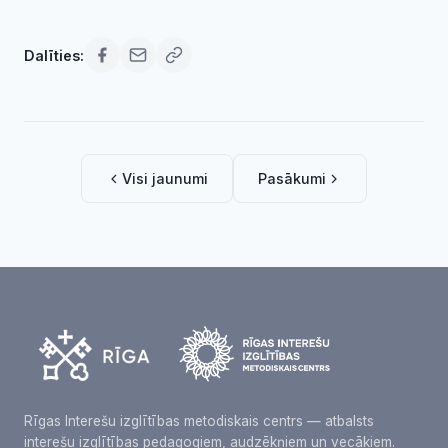
Dalīties:
Visi jaunumi
Pasākumi
Rīgas Interešu izglītības metodiskais centrs — atbalsts
interešu izglītības pedagogiem, audzēkņiem un vecākiem.