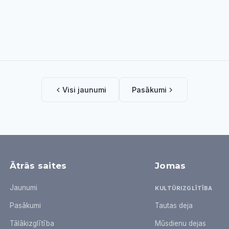
Visi jaunumi
Pasākumi
Ātrās saites
Jomas
Jaunumi
KULTŪRIZGLĪTĪBA
Pasākumi
Tautas deja
Tālākizglītība
Mūsdienu dejas