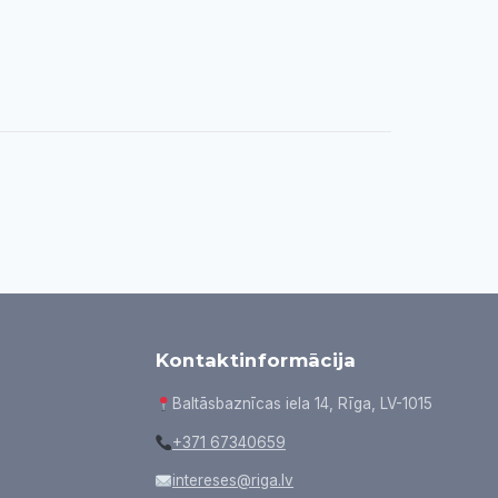
Kontaktinformācija
Baltāsbaznīcas iela 14, Rīga, LV-1015
+371 67340659
intereses@riga.lv