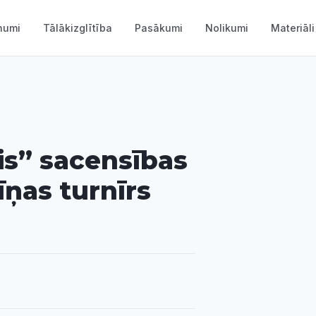
numi
Tālākizglītība
Pasākumi
Nolikumi
Materiāli
is” sacensības
ņas turnīrs