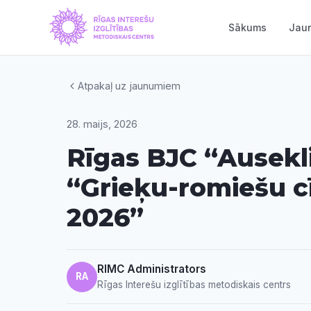
Sākums
Jau
Atpakaļ uz jaunumiem
28. maijs, 2026
Rīgas BJC “Ausekl
“Grieķu-romiešu cī
2026”
RIMC Administrators
RA
Rīgas Interešu izglītības metodiskais centrs