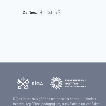
Dalīties:
Rīgas Interešu izglītības metodiskais centrs — atbalsts
interešu izglītības pedagogiem, audzēkņiem un vecākiem.