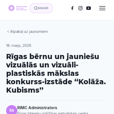
Meklēt
Atpakaļ uz jaunumiem
18. maijs, 2026
Rīgas bērnu un jauniešu
vizuālās un vizuāli-
plastiskās mākslas
konkurss-izstāde “Kolāža.
Kubisms”
RIMC Administrators
RA
Rīgas Interešu izglītības metodiskais centrs