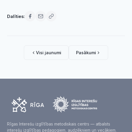
Dalīties:
Visi jaunumi
Pasākumi
Rīgas Interešu izglītības metodiskais centrs — atbalsts
interešu izglītības pedagogiem, audzēkņiem un vecākiem.