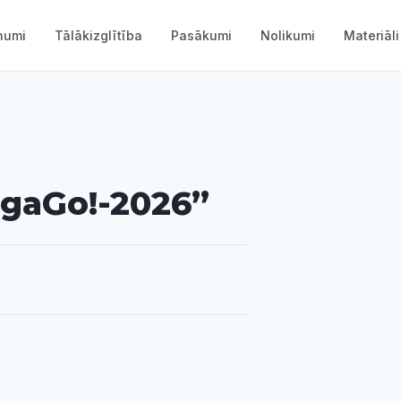
numi
Tālākizglītība
Pasākumi
Nolikumi
Materiāli
igaGo!-2026”