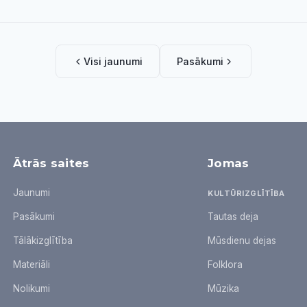
Visi jaunumi
Pasākumi
Ātrās saites
Jomas
Jaunumi
KULTŪRIZGLĪTĪBA
Pasākumi
Tautas deja
Tālākizglītība
Mūsdienu dejas
Materiāli
Folklora
Nolikumi
Mūzika