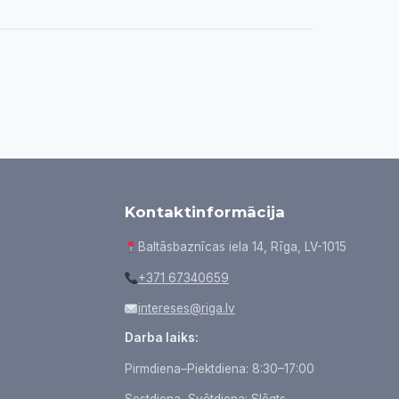
Kontaktinformācija
Baltāsbaznīcas iela 14, Rīga, LV-1015
+371 67340659
intereses@riga.lv
Darba laiks:
Pirmdiena–Piektdiena: 8:30–17:00