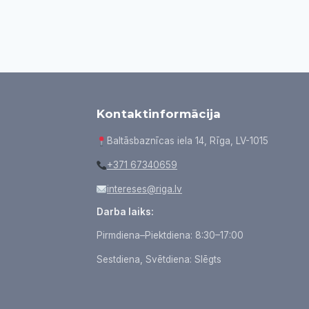
Kontaktinformācija
Baltāsbaznīcas iela 14, Rīga, LV-1015
+371 67340659
intereses@riga.lv
Darba laiks:
Pirmdiena–Piektdiena: 8:30–17:00
Sestdiena, Svētdiena: Slēgts