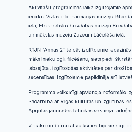
Aktivitāšu programmas laikā izglītojamie apm
iecirkni Vizlas ielā, Farmācijas muzeju Riha
ielā, Etnogrāfisko brīvdabas muzeju Brīvdaba
un mākslas muzeju Zuzeum Lāčplēša ielā.
RTJN “Annas 2” telpās izglītojamie iepazinās 
mākslinieku ogli, filcēšanu, sietspiedi, šķir
labsajūtai, izglītojošas aktivitātes par dro
sacensības. Izglītojamie papildināja arī latv
Programma veiksmīgi apvienoja neformālo izgl
Sadarbība ar Rīgas kultūras un izglītības i
Apgūtās jaunrades tehnikas sekmēja radošās 
Vecāku un bērnu atsauksmes bija sirsnīgi pozi