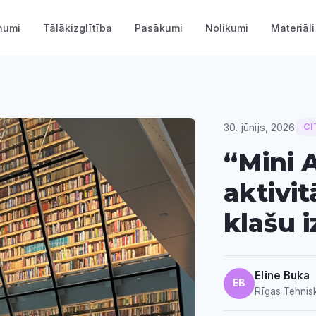
numi
Tālākizglītība
Pasākumi
Nolikumi
Materiāli
30. jūnijs, 2026
CI
“Mini A
aktivit
klašu 
Elīne Buka
EB
Rīgas Tehnisk