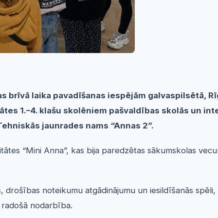
s brīvā laika pavadīšanas iespējām galvaspilsētā, Rī
ātes 1.–4. klašu skolēniem pašvaldības skolās un inte
s Tehniskās jaunrades nams “Annas 2”.
ktivitātes “Mini Anna”, kas bija paredzētas sākumskolas v
, drošības noteikumu atgādinājumu un iesildīšanās spēli, 
i radošā nodarbība.