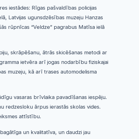
es iestādes: Rīgas pašvaldības policijas
ielā, Latvijas ugunsdzēsības muzeju Hanzas
ošās rūpnīcas “Veldze” pagrabus Matīsa ielā
ipiju, skrāpēšanu, ātrās skicēšanas metodi ar
gramma ietvēra arī jogas nodarbību fiziskajai
ības muzeju, kā arī trases automodelisma
idīgu vasaras brīvlaika pavadīšanas iespēju.
u redzesloku ārpus ierastās skolas vides.
iksmes attīstību.
bagātīga un kvalitatīva, un daudzi jau