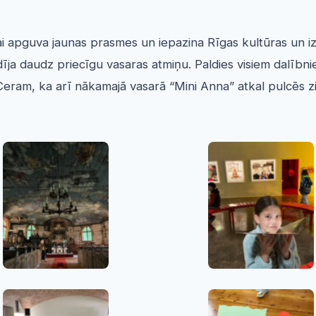
ai apguva jaunas prasmes un iepazina Rīgas kultūras un izg
dīja daudz priecīgu vasaras atmiņu. Paldies visiem dalīb
Ceram, ka arī nākamajā vasarā “Mini Anna” atkal pulcēs 