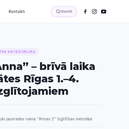
Kontakti
Meklēt
TAS KATEGORIJAS
nna” – brīvā laika
ātes Rīgas 1.–4.
izglītojamiem
ās jaunrades nama ''Annas 2'' Izglītības metodiķe