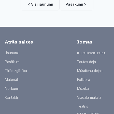
Visi jaunumi
Pasākumi
Ātrās saites
Jomas
Jaunumi
KULTŪRIZGLĪTĪBA
Pasākumi
Tautas deja
Tālākizglītība
Mūsdienu dejas
Materiāli
Folklora
Nolikumi
Mūzika
Kontakti
Vizuālā māksla
Teātris
STEM · CITAS