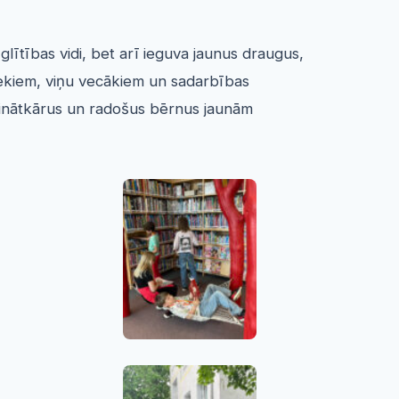
lītības vidi, bet arī ieguva jaunus draugus,
niekiem, viņu vecākiem un sadarbības
zinātkārus un radošus bērnus jaunām