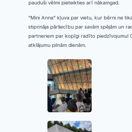
pauduši vēlmi pieteikties arī nākamgad.
“Mini Anna” kļuva par vietu, kur bērni ne tik
stiprināja pārliecību par savām spējām un ra
partneriem par kopīgi radīto piedzīvojumu! 
atklājumu pilnām dienām.