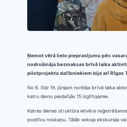
Ņemot vērā lielo pieprasījumu pēc vasara
nodrošināja bezmaksas brīvā laika aktivit
pilotprojekta dalībniekiem bija arī Rīga
No 8. līdz 19. jūnijam noritēja brīvā laika a
katru dienu piedalījās 15 izglītojamie.
Katras dienas struktūra ietvēra reģistrēšanos
pozitīvu noskaņu. Tālāk sekoja ekskursija va