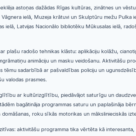
eklēja astoņas dažādas Rīgas kultūras, zinātnes un vēstur
rda Vāgnera ielā, Muzeja krātuvi un Skulptūru mežu Pulka 
s ielā, Latvijas Nacionālo bibliotēku Mūkusalas ielā, rad
ar plašu radošo tehnikas klāstu: aplikāciju kolāžu, cianot
stāmgrāmatiņu animāciju un masku veidošanu. Aktivitāšu pro
šības tēmu sadarbībā ar pašvaldības policiju un ugunsdzēs
iešu valodas prasmes.
ītību ar kultūrizglītību, piedāvājot saturīgu un daudzve
estādēm bagātināja programmas saturu un paplašināja bērn
domāšanas, roku sīkās motorikas un mākslinieciskās izte
tīvas: aktivitāšu programma tika vērtēta kā interesanta, 