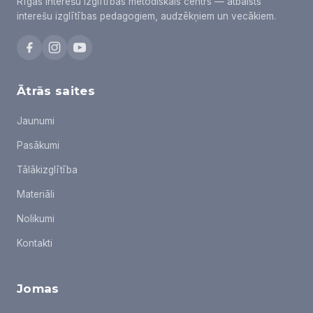
Rīgas Interešu izglītības metodiskais centrs — atbalsts
interešu izglītības pedagogiem, audzēkņiem un vecākiem.
Ātrās saites
Jaunumi
Pasākumi
Tālākizglītība
Materiāli
Nolikumi
Kontakti
Jomas