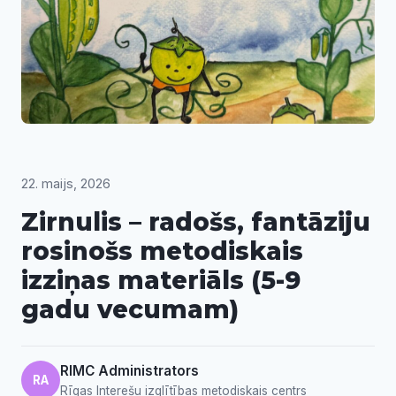
22. maijs, 2026
Zirnulis – radošs, fantāziju
rosinošs metodiskais
izziņas materiāls (5-9
gadu vecumam)
RIMC Administrators
RA
Rīgas Interešu izglītības metodiskais centrs