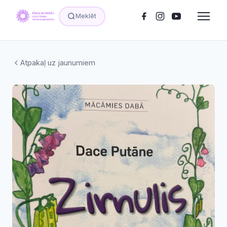
Meklēt
Atpakaļ uz jaunumiem