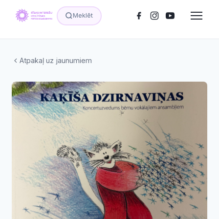
Meklēt
Atpakaļ uz jaunumiem