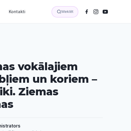
Kontakti
Meklēt
as vokālajiem
ļiem un koriem –
iki. Ziemas
mas
istrators