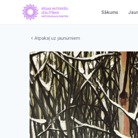
Sākums
Jau
Atpakaļ uz jaunumiem