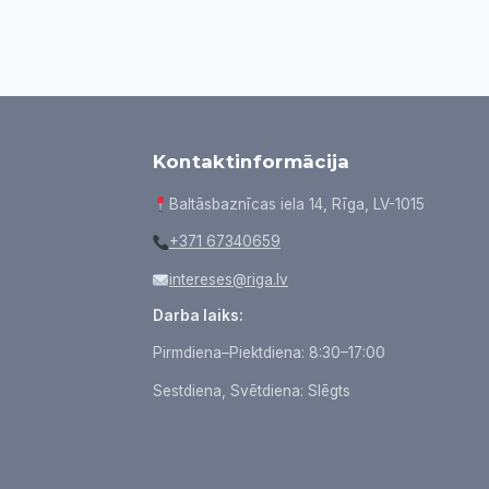
Kontaktinformācija
Baltāsbaznīcas iela 14, Rīga, LV-1015
+371 67340659
intereses@riga.lv
Darba laiks:
Pirmdiena–Piektdiena: 8:30–17:00
Sestdiena, Svētdiena: Slēgts