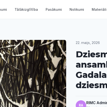
numi
Tālākizglītība
Pasākumi
Nolikumi
Materiāli
22. maijs, 2026
Dziesm
ansamb
Gadala
dzies
RIMC Admin
RA