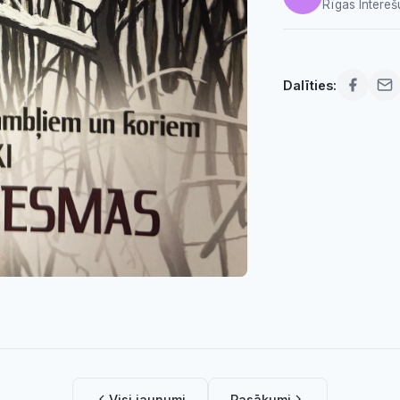
Rīgas Intereš
Dalīties:
Visi jaunumi
Pasākumi