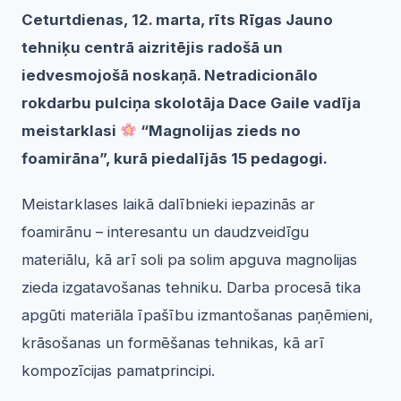
Ceturtdienas, 12. marta, rīts Rīgas Jauno
tehniķu centrā aizritējis radošā un
iedvesmojošā noskaņā. Netradicionālo
rokdarbu pulciņa skolotāja Dace Gaile vadīja
meistarklasi
“Magnolijas zieds no
foamirāna”, kurā piedalījās 15 pedagogi.
Meistarklases laikā dalībnieki iepazinās ar
foamirānu – interesantu un daudzveidīgu
materiālu, kā arī soli pa solim apguva magnolijas
zieda izgatavošanas tehniku. Darba procesā tika
apgūti materiāla īpašību izmantošanas paņēmieni,
krāsošanas un formēšanas tehnikas, kā arī
kompozīcijas pamatprincipi.