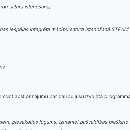
ību satura īstenošanā;
anas iespējas integrēta mācību satura īstenošanā STEA
va;
aņemsiet apstiprinājumu par dalību jūsu izvēlētā programmā
kiem, piesakoties lūgums, izmantot pašvaldības piešķirto 