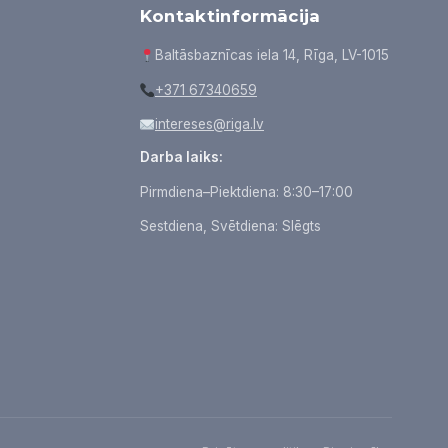
Kontaktinformācija
Baltāsbaznīcas iela 14, Rīga, LV-1015
+371 67340659
intereses@riga.lv
Darba laiks:
Pirmdiena–Piektdiena: 8:30–17:00
Sestdiena, Svētdiena: Slēgts