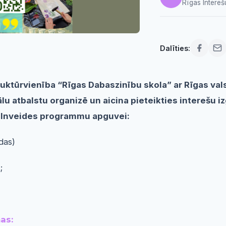
Rīgas Intereš
Dalīties:
uktūrvienība “Rīgas Dabaszinību skola” ar Rīgas vals
lu atbalstu organizē un aicina pieteikties interešu
ilnveides programmu apguvei:
das)
;
as: