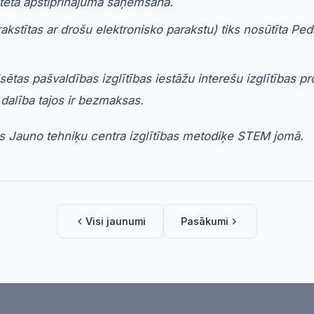
ntēta apstiprinājuma saņemšana.
stītas ar drošu elektronisko parakstu) tiks nosūtīta Pe
sētas pašvaldības izglītības iestāžu interešu izglītības 
 dalība tajos ir bezmaksas.
gas Jauno tehniķu centra izglītības metodiķe STEM jomā.
Visi jaunumi
Pasākumi