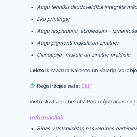
Augu tehniku daudzveidība integrēta māc
Eko printings;
Augu iespiedumi, atspiedumi – izmantoš
Augu pigmenti mākslā un zinātnē;
Cianotipija- māksla un zinātne praktiski.
Lektori:
Madara Kalniete un Valerija Vorobjo
Reģistrācijas saite:
ŠEIT.
Vietu skaits ierobežots! Pēc reģistrācijas s
Informācijai:
Rīgas valstspilsētas pašvaldības darbinie