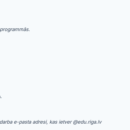
M programmās.
.
darba e-pasta adresi, kas ietver @edu.riga.lv