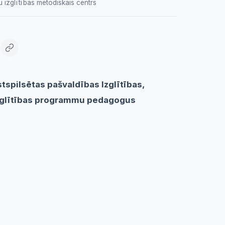
u izglītības metodiskais centrs
tspilsētas pašvaldības Izglītības,
 izglītības programmu pedagogus