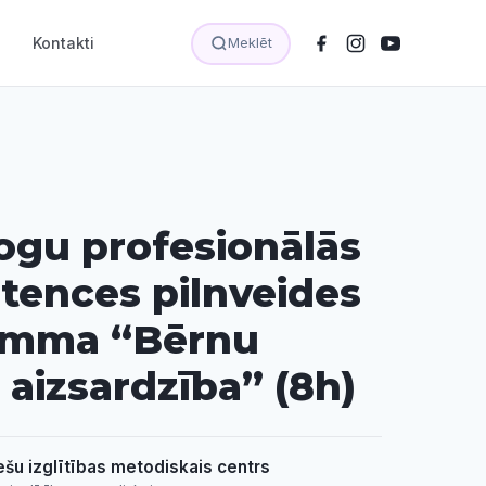
Kontakti
Meklēt
gu profesionālās
ences pilnveides
amma “Bērnu
 aizsardzība” (8h)
ešu izglītības metodiskais centrs