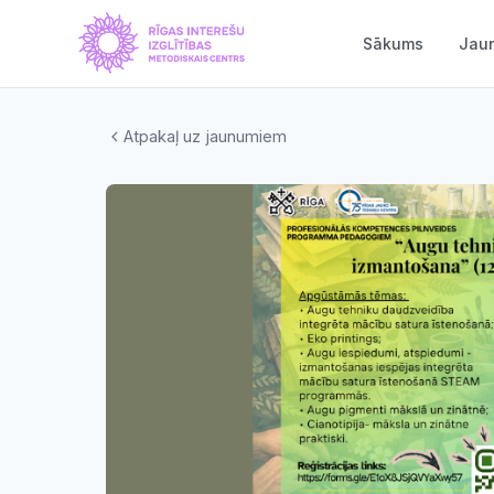
Sākums
Jau
Atpakaļ uz jaunumiem