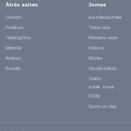
Ātrās saites
Jomas
Jaunumi
KULTŪRIZGLĪTĪBA
Pasākumi
Tautas deja
Tālākizglītība
Mūsdienu dejas
Materiāli
Folklora
Nolikumi
Mūzika
Kontakti
Vizuālā māksla
Teātris
STEM · CITAS
STEM
Sports un citas