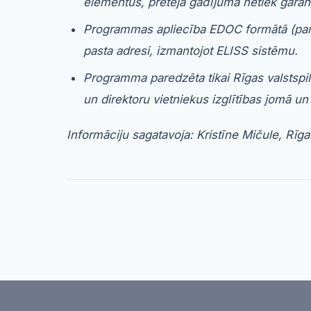
elementus, pretējā gadījumā netiek gara
Programmas apliecība EDOC formātā (parak
pasta adresi, izmantojot ELISS sistēmu.
Programma paredzēta tikai Rīgas valstspil
un direktoru vietniekus izglītības jomā un
Informāciju sagatavoja: Kristīne Mičule, Rī