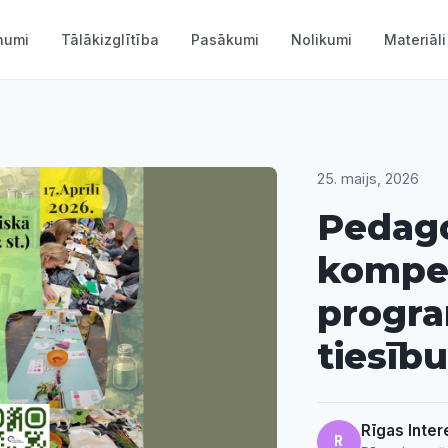
numi
Tālākizglītība
Pasākumi
Nolikumi
Materiāli
25. maijs, 2026
Pedago
kompet
progr
tiesību
Rīgas Inter
R