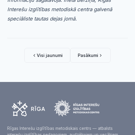
Informāciju sagatavoja: Ineta Bērziņa, Rīgas
Interešu izglītības metodiskā centra galvenā
speciāliste tautas dejas jomā.
Visi jaunumi
Pasākumi
Rīgas Interešu izglītības metodiskais centrs — atbalsts
interešu izglītības pedagogiem, audzēkņiem un vecākiem.