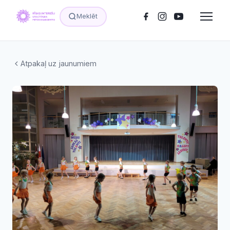
Meklēt
Atpakaļ uz jaunumiem