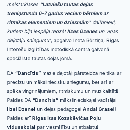
meistarklases
“Latviešu tautas dejas
treniņstunda 6–7 gadus veciem bērniem ar
ritmikas elementiem un dziesmām
“
dalībnieki,
kuriem bija iespēja redzēt
Ilzes Dzenes
un viņas
dejotāju sniegumu
“, apgalvo Ineta Bērziņa, Rīgas
Interešu izglītības metodiskā centra galvenā
speciāliste tautas dejas jomā.
DA
“Dancītis”
mazie dejotāji pārsteidza ne tikai ar
precīzu un māksliniecisku sniegumu, bet arī ar
spēka vingrinājumiem, ritmiskumu un muzikalitāti!
Paldies DA
“Dancītis”
mākslinieciskajai vadītājai
Ilzei Dzenei
un dejas pedagoģei
Andai Grasei
!
Paldies arī
Rīgas Itas Kozakēvičas Poļu
vidusskolai
par viesmīlību un atbalstu!