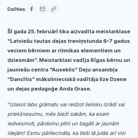
Dalīties:
Šī gada 25. februārī tika aizvadīta meistarklase
“Latviešu tautas dejas treniņstunda 6–7 gadus
veciem bērniem ar ritmikas elementiem un
dziesmām”. Meistarklasi vadīja Rīgas bērnu un
jauniešu centra “Auseklis” Deju ansambļa
“Dancītis” mākslinieciskā vadītāja Ilze Dzene
un dejas pedagoģe Anda Grase.
“
Izlasot labu grāmatu vai redzot lielisku izrādi vai
priekšnesumu, mēs bieži sakām, ka esam
iedvesmoti, pārdomu pilni un bagāti ar jaunām
idejām! Esmu pārliecināta, ka tieši tā jutās arī visi