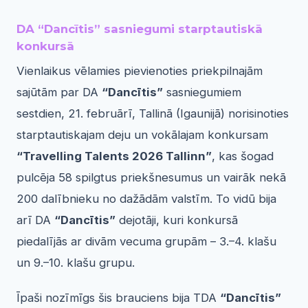
DA “Dancītis” sasniegumi starptautiskā
konkursā
Vienlaikus vēlamies pievienoties priekpilnajām
sajūtām par DA
“Dancītis”
sasniegumiem
sestdien, 21. februārī, Tallinā (Igaunijā) norisinoties
starptautiskajam deju un vokālajam konkursam
“Travelling Talents 2026 Tallinn”
, kas šogad
pulcēja 58 spilgtus priekšnesumus un vairāk nekā
200 dalībnieku no dažādām valstīm. To vidū bija
arī DA
“Dancītis”
dejotāji, kuri konkursā
piedalījās ar divām vecuma grupām – 3.–4. klašu
un 9.–10. klašu grupu.
Īpaši nozīmīgs šis brauciens bija TDA
“Dancītis”