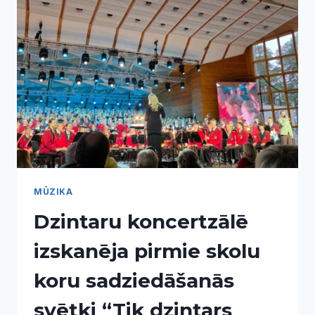
LABORATORIJA
2026”
MŪZIKA
Dzintaru koncertzālē
izskanēja pirmie skolu
koru sadziedāšanās
svētki “Tik dzintars