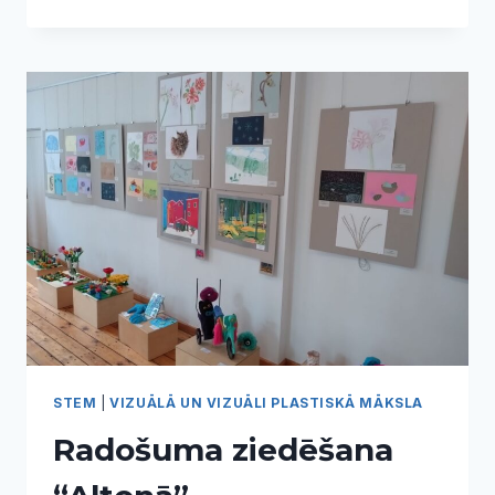
KONCERTZĀLĒ
IZSKANĒJA
PIRMIE
SKOLU
KORU
SADZIEDĀŠANĀS
SVĒTKI
“TIK
DZINTARS
VIEN”
STEM
|
VIZUĀLĀ UN VIZUĀLI PLASTISKĀ MĀKSLA
Radošuma ziedēšana