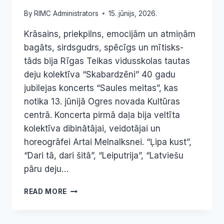
By
RIMC Administrators
15. jūnijs, 2026.
Krāsains, priekpilns, emocijām un atmiņām
bagāts, sirdsgudrs, spēcīgs un mītisks-
tāds bija Rīgas Teikas vidusskolas tautas
deju kolektīva “Skabardzēni” 40 gadu
jubilejas koncerts “Saules meitas”, kas
notika 13. jūnijā Ogres novada Kultūras
centrā. Koncerta pirmā daļa bija veltīta
kolektīva dibinātājai, veidotājai un
horeogrāfei Artai Melnalksnei. “Ļipa kust”,
“Dari tā, dari šitā”, “Leiputrija”, “Latviešu
pāru deju…
40
READ MORE
GADI
DEJAS
SPĒKĀ