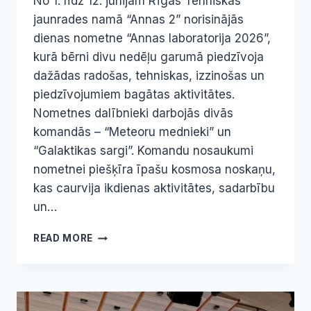
No 1. līdz 12. jūnijam Rīgas Tehniskās
jaunrades namā “Annas 2” norisinājās
dienas nometne “Annas laboratorija 2026”,
kurā bērni divu nedēļu garumā piedzīvoja
dažādas radošas, tehniskas, izzinošas un
piedzīvojumiem bagātas aktivitātes.
Nometnes dalībnieki darbojās divās
komandās – “Meteoru mednieki” un
“Galaktikas sargi”. Komandu nosaukumi
nometnei piešķīra īpašu kosmosa noskaņu,
kas caurvija ikdienas aktivitātes, sadarbību
un…
AIZVADĪTA
READ MORE
RADOŠĀ
UN
IZZINOŠĀ
NOMETNE
“ANNAS