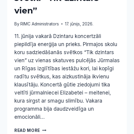
vien”
By
RIMC Administrators
17. jūnijs, 2026.
11. jūnija vakarā Dzintaru koncertzāli
piepildīja enerģija un prieks. Pirmajos skolu
koru sadziedāšanās svētkos “Tik dzintars
vien” uz vienas skatuves pulcējās Jūrmalas
un Rīgas izglītības iestāžu kori, lai kopīgi
radītu svētkus, kas aizkustināja ikvienu
klausītāju. Koncertā gūtie ziedojumi tika
veltīti jūrmalniecei Elizabetei – meitenei,
kura sirgst ar smagu slimību. Vakara
programma bija daudzveidīga un
emocionāli…
DZINTARU
READ MORE