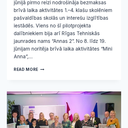
jūnijā pirmo reizi nodrošināja bezmaksas
brīvā laika aktivitātes 1.–4. klašu skolēniem
pašvaldības skolās un interešu izglītības
iestādēs. Viens no šī pilotprojekta
dalībniekiem bija arī Rīgas Tehniskās
jaunrades nams “Annas 2”. No 8. līdz 19.
jūnijam noritēja brīvā laika aktivitātes “Mini
Anna”,…
“MINI
READ MORE
ANNA”
–
BRĪVĀ
LAIKA
AKTIVITĀTES
RĪGAS
1.–
4.
KLAŠU