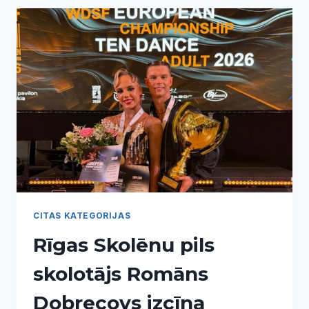
UN
GAISMĀ
–
SKABARDZĒNI
SVIN!
CITAS KATEGORIJAS
Rīgas Skolēnu pils
skolotājs Romāns
Dobrecovs izcīna