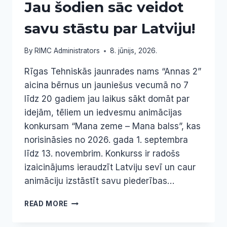
Jau šodien sāc veidot
savu stāstu par Latviju!
By
RIMC Administrators
8. jūnijs, 2026.
Rīgas Tehniskās jaunrades nams “Annas 2”
aicina bērnus un jauniešus vecumā no 7
līdz 20 gadiem jau laikus sākt domāt par
idejām, tēliem un iedvesmu animācijas
konkursam “Mana zeme – Mana balss”, kas
norisināsies no 2026. gada 1. septembra
līdz 13. novembrim. Konkurss ir radošs
izaicinājums ieraudzīt Latviju sevī un caur
animāciju izstāstīt savu piederības…
JAU
READ MORE
ŠODIEN
SĀC