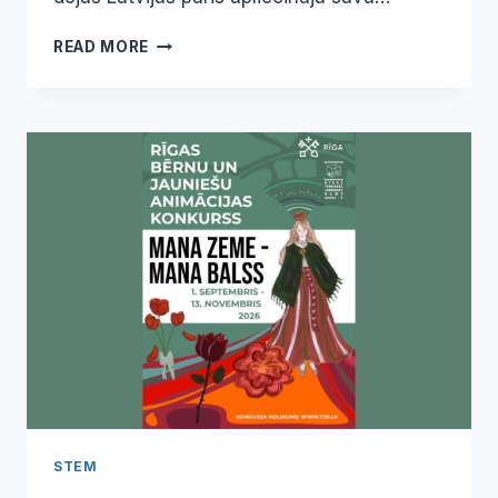
RĪGAS
READ MORE
SKOLĒNU
PILS
SKOLOTĀJS
ROMĀNS
DOBRECOVS
IZCĪNA
EIROPAS
ČEMPIONU
TITULU
–
LATVIJAS
NOZĪMĪGĀKO
PANĀKUMU
SPORTA
DEJĀS
STEM