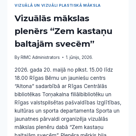
VIZUĀLĀ UN VIZUĀLI PLASTISKĀ MĀKSLA
Vizuālās mākslas
plenērs “Zem kastaņu
baltajām svecēm”
By
RIMC Administrators
1. jūnijs, 2026.
2026. gada 20. maijā no plkst. 15.00 līdz
18.00 Rīgas Bērnu un jauniešu centrs
“Altona” sadarbībā ar Rīgas Centrālās
bibliotēkas Torņakalna filiālbibliotēku un
Rīgas valstspilsētas pašvaldības Izglītības,
kultūras un sporta departamenta Sporta un
jaunatnes pārvaldi organizēja vizuālās
mākslas plenēru dabā “Zem kastaņu
baltajām svecēm”. Plenēra mērķis bija