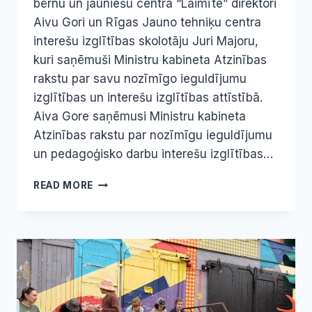
bērnu un jauniešu centra “Laimīte” direktori
Aivu Gori un Rīgas Jauno tehniķu centra
interešu izglītības skolotāju Juri Majoru,
kuri saņēmuši Ministru kabineta Atzinības
rakstu par savu nozīmīgo ieguldījumu
izglītības un interešu izglītības attīstībā.
Aiva Gore saņēmusi Ministru kabineta
Atzinības rakstu par nozīmīgu ieguldījumu
un pedagoģisko darbu interešu izglītības…
MINISTRU
READ MORE
KABINETA
ATZINĪBAS
RAKSTU
SAŅEM
AIVA
GORE
UN
JURIS