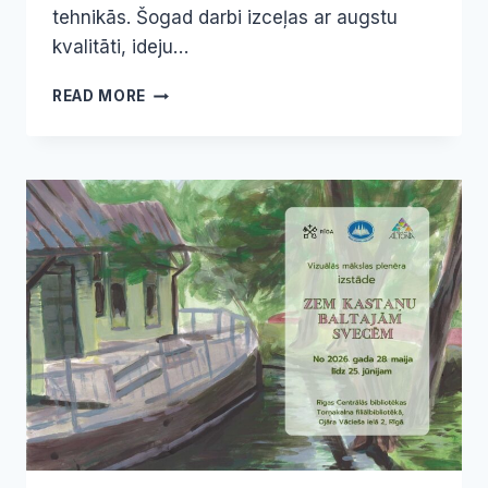
tehnikās. Šogad darbi izceļas ar augstu
kvalitāti, ideju…
NOSKAIDROTI
READ MORE
RĪGAS
BĒRNU
UN
JAUNIEŠU
STIKLA
MĀKSLAS
KONKURSA-
IZSTĀDES
“ANNA
IZZINA
RĪGU.
DURVIS,
KAS
NAV
TIKAI
DURVIS”
LAUREĀTI