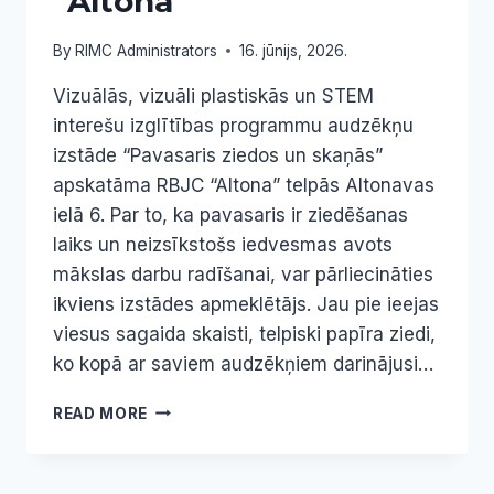
“Altonā”
By
RIMC Administrators
16. jūnijs, 2026.
Vizuālās, vizuāli plastiskās un STEM
interešu izglītības programmu audzēkņu
izstāde “Pavasaris ziedos un skaņās”
apskatāma RBJC “Altona” telpās Altonavas
ielā 6. Par to, ka pavasaris ir ziedēšanas
laiks un neizsīkstošs iedvesmas avots
mākslas darbu radīšanai, var pārliecināties
ikviens izstādes apmeklētājs. Jau pie ieejas
viesus sagaida skaisti, telpiski papīra ziedi,
ko kopā ar saviem audzēkņiem darinājusi…
RADOŠUMA
READ MORE
ZIEDĒŠANA
“ALTONĀ”