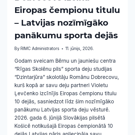
Eiropas čempionu titulu
– Latvijas nozīmīgāko
panākumu sporta dejās
By
RIMC Administrators
11. jūnijs, 2026.
Godam sveicam Bērnu un jauniešu centra
“Rīgas Skolēnu pils” sporta deju studijas
“Dzintarjūra” skolotāju Romānu Dobrecovu,
kurš kopā ar savu deju partneri Violetu
Ļevčenko izcīnījis Eiropas čempionu titulu
10 dejās, sasniedzot līdz šim nozīmīgāko
panākumu Latvijas sporta deju vēsturē.
2026. gada 6. jūnijā Slovākijas pilsētā
Košicē notikušajā Eiropas čempionātā 10
dejās Latvijas pāris apliecināja savu…