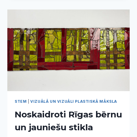
VEIDOT
SAVU
STĀSTU
PAR
LATVIJU!
STEM
|
VIZUĀLĀ UN VIZUĀLI PLASTISKĀ MĀKSLA
Noskaidroti Rīgas bērnu
un jauniešu stikla