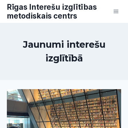
Skip
Rīgas Interešu izglītības
to
metodiskais centrs
content
Jaunumi interešu
izglītībā