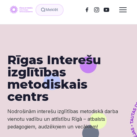
Meklēt
Rīgas Interešu
izglītības
metodiskais
centrs
Nodrošinām interešu izglītības metodiskā darba
vienotu vadību un attīstību Rīgā – atbalsts
pedagogiem, audzēkņiem un vecākiem!