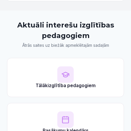
arī Rīgas Bolderājas Jaunā pamatskola un Rīgas
pamatskola...
Aktuāli interešu izglītības
pedagogiem
Ātrās saites uz biežāk apmeklētajām sadaļām
Tālākizglītība pedagogiem
Pasākumu kalendārs