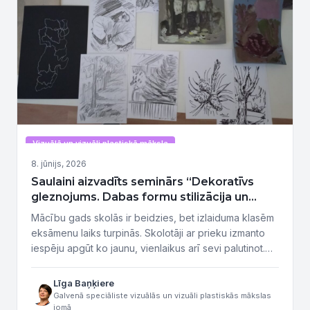
Vizuālā un vizuāli plastiskā māksla
8. jūnijs, 2026
Saulaini aizvadīts seminārs “Dekoratīvs
gleznojums. Dabas formu stilizācija un
tonalitāte, gleznojot plenērā”
Mācību gads skolās ir beidzies, bet izlaiduma klasēm
eksāmenu laiks turpinās. Skolotāji ar prieku izmanto
iespēju apgūt ko jaunu, vienlaikus arī sevi palutinot.
Tāda bija tikšanās ar radošiem, aktīviem, zinātkāriem
pedagogiem, kuri ir atvērti jauniem izaicinājumiem un
Līga Baņķiere
eksperimentiem un kuri trešdien, 3. jūnijā, piedalījās
Galvenā speciāliste vizuālās un vizuāli plastiskās mākslas
jomā
profesionālās pilnveides programmā “Dekoratīvs