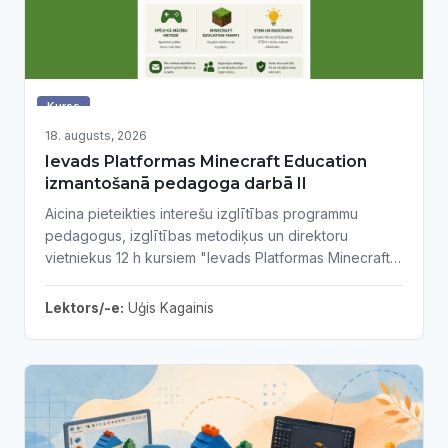
Kurss
18. augusts, 2026
Ievads Platformas Minecraft Education
izmantošanā pedagoga darbā II
Aicina pieteikties interešu izglītības programmu
pedagogus, izglītības metodiķus un direktoru
vietniekus 12 h kursiem "Ievads Platformas Minecraft
Education izmantošanā pedagoga darbā II"
Lektors/-e:
Uģis Kagainis