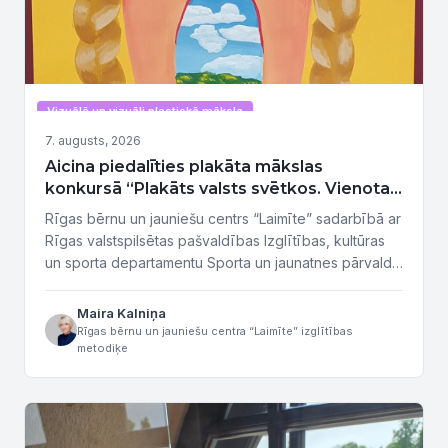
Vizuālā un vizuāli plastiskā māksla
7. augusts, 2026
Aicina piedalīties plakāta mākslas
konkursā “Plakāts valsts svētkos. Vienota
tauta – stipra Latvija”
Rīgas bērnu un jauniešu centrs “Laimīte” sadarbībā ar
Rīgas valstspilsētas pašvaldības Izglītības, kultūras
un sporta departamentu Sporta un jaunatnes pārvaldi
izsludina plakāta mākslas konkursu “Plakāts valsts
svētkos. Vienota tauta – stipra Latvija”. Konkursa
Maira Kalniņa
uzdevums ir sekmēt patriotismu, pilsonisko piederību
Rīgas bērnu un jauniešu centra “Laimīte” izglītības
metodiķe
valstij, izteikt mīlestību un lepnumu par savu valsti,
paust skaidru vētījumu pārdomātā dizainā, attēlot
nacionālo identitāti,...