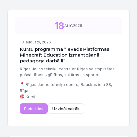
18
AUG
2026
18. augusts, 2026
Kursu programma “Ievads Platformas
Minecraft Education izmantošanā
pedagoga darbā II”
Rīgas Jauno tehniķu centrs ar Rīgas valstspilsētas
pašvaldības Izglītības, kultūras un sporta
departamenta finansiālu atbalstu organizē un
Rīgas Jauno tehniķu centrs, Bauskas iela 88,
aicina pieteikties interešu izglītības programmu
Rīga
pedagogus, izglītības metodiķus un direktoru
Kursi
vietniekus profesionālās kompetences pilnveides
programmas apguvei “Ievads Platformas Minecraft
Pieteikties
Uzzināt vairāk
Education izmantošanā pedagoga darbā II” (12
stundas). Kursi būs piemēroti arī skolotājiem bez
Minecraft Education platformas priekšzināšanām.
Vieta un laiks: Paredzēti...