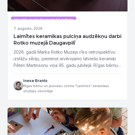
Vizuālā un vizuāli plastiskā māksla
7. augusts, 2026
Laimītes keramikas pulciņa audzēkņu darbi
Rotko muzejā Daugavpilī
2026. gadā Marka Rotko Muzejs rīko retrospektīvu
izstāžu sēriju, pieminot ievērojamo latviešu keramiķi
Pēteri Martinsonu viņa 95. gadu jubilejā. Rīgas bērnu
un jauniešu centra “Laimīte” keramikas pulciņa
audzēkņu darbi – daļa no izstādes ekspozīcijas.
Inese Brants
Marka Rotko Mākslas Muzejs atrodas Daugavpils
Rīgas bērnu un jauniešu centra “Laimītes” keramikas
studijas skolotāja
cietoksnī Latvijas otrajā lielākajā pilsētā. Martinsona
darbu kolekcija ir iekārtota vecajā pulvera noliktavā,
ko tagad...