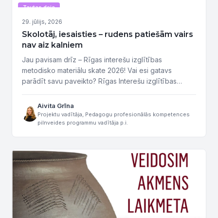
Tautas deja
29. jūlijs, 2026
Skolotāj, iesaisties – rudens patiešām vairs
nav aiz kalniem
Jau pavisam drīz – Rīgas interešu izglītības
metodisko materiālu skate 2026! Vai esi gatavs
parādīt savu paveikto? Rīgas Interešu izglītības
metodisko materiālu skate Rīgas pašvaldībā notiek
jau vairāk nekā 10 gadus, tā ir iespēja dalīties ar savu
Aivita Grīna
pieredzi, radošām idejām un vērtīgiem materiāliem,
Projektu vadītāja, Pedagogu profesionālās kompetences
pilnveides programmu vadītāja p.i.
kas bagātina interešu izglītības procesu Rīgā.
Kvalitatīvi metodiskie materiāli ne tikai atvieglo
pedagogu...