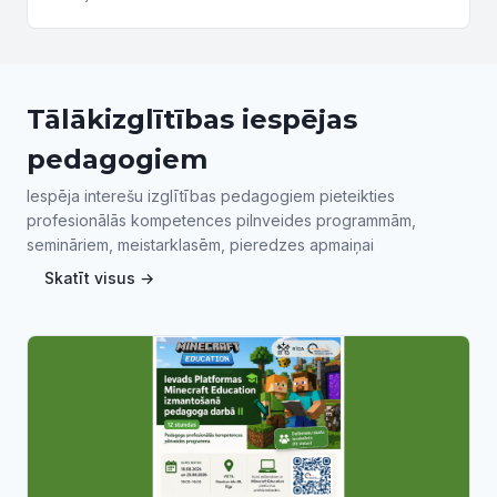
gleznojums. Dabas formu stilizācija un tonalitāte,
gleznojot...
Tālākizglītības iespējas
pedagogiem
Iespēja interešu izglītības pedagogiem pieteikties
profesionālās kompetences pilnveides programmām,
semināriem, meistarklasēm, pieredzes apmaiņai
Skatīt visus →