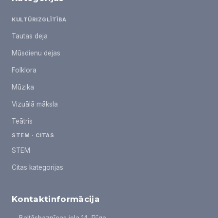
KULTŪRIZGLĪTĪBA
Tautas deja
Mūsdienu dejas
Folklora
Mūzika
Vizuālā māksla
Teātris
STEM · CITAS
STEM
Citas kategorijas
Kontaktinformācija
Baltāsbaznīcas iela 14, Rīga,