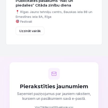
Publicitātes pasākums “Nāc un
piedalies” Citāda zinību diena
Rīgas Jauno tehniķu centrs, Bauskas iela 88 un
Ernestīnes iela 8A, Rīga
Festivali
Uzzināt vairāk
Pierakstīties jaunumiem
Saņemiet paziņojumus par jauniem rakstiem,
kursiem un pasākumiem savā e-pastā.
Visi
Tālākizglītība
Konkursi