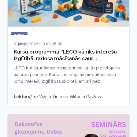
Kurss
9. jūnijs, 2026 · 10.00-16.00
Kursu programma “LEGO kā rīks interešu
izglītībā: radoša mācīšanās caur
konstruēšanu”
LEGO konstruēšanas pamatprincipi un to pielietojums
mācību procesā. Kursos iespējams piedalīties visu
jomu interešu izglītības skolotājiem arī bez
priekšzināšanām.
Lektors/-e:
Vizma Virse un Viktorija Pavlova