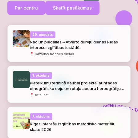
Par centru
Skatīt pasākumus
29. augusts
Nāc un piedalies – Atvērto durvju dienas Rīgas
interešu izglītības iestādēs
Dažādās norises vietās
1. oktobris
Pieteikumu termiņš dalībai projektā jaunrades
etnogrāfisko deju un rotaļu apdaru horeogrāfiju
veidošanai
Attālināti
7. oktobris
Rīgas interešu izglītības metodisko materiālu
skate 2026