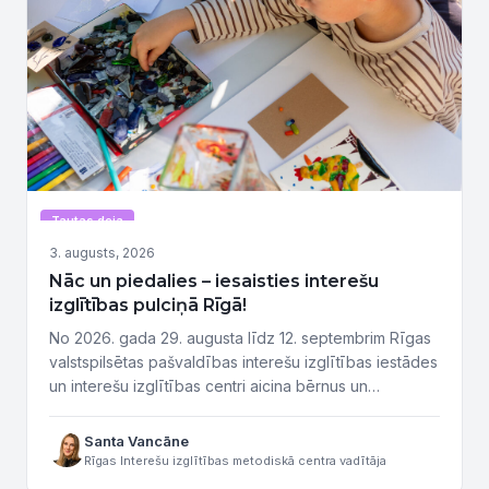
Tautas deja
3. augusts, 2026
Nāc un piedalies – iesaisties interešu
izglītības pulciņā Rīgā!
No 2026. gada 29. augusta līdz 12. septembrim Rīgas
valstspilsētas pašvaldības interešu izglītības iestādes
un interešu izglītības centri aicina bērnus un
jauniešus, kā arī vecākus iepazīt daudzveidīgo
interešu izglītības piedāvājumu ikgadējā atvērto
Santa Vancāne
durvju dienu pasākumā “Nāc un piedalies!”. Pasākumu
Rīgas Interešu izglītības metodiskā centra vadītāja
ciklā piedalās 8 Rīgas interešu izglītības iestādes, kā