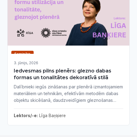
Seminārs
3. jūnijs, 2026
Iedvesmas pilns plenērs: glezno dabas
formas un tonalitātes dekoratīvā stilā
Dalībnieki iegūs zināšanas par plenērā izmantojamiem
materiāliem un tehnikām, efektīvām metodēm dabas
objektu skicēšanā, daudzveidīgiem gleznošanas
paņēmieniem, mērķtiecīgu un radošu darba procesa
plānošanu. Nodarbība ietver praktiskus vingrinājumus,
Lektors/-e:
Līga Baņķiere
kas palīdzēs attīstīt gan kompozīcijas izpratni, gan
krāsu izjūtu un roku brīvību.