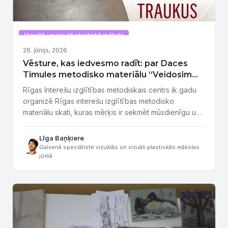
Vizuālā un vizuāli plastiskā māksla
26. jūnijs, 2026
Vēsture, kas iedvesmo radīt: par Daces
Timules metodisko materiālu “Veidosim
akmens laikmeta traukus”
Rīgas Interešu izglītības metodiskais centrs ik gadu
organizē Rīgas interešu izglītības metodisko
materiālu skati, kuras mērķis ir sekmēt mūsdienīgu un
daudzveidīgu interešu izglītības mācību metožu
pilnveidi, veicinot pedagogu radošo darbību,
Līga Baņķiere
pieredzes apmaiņu un labās prakses popularizēšanu.
Galvenā speciāliste vizuālās un vizuāli plastiskās mākslas
jomā
Materiāls izdots sadarbībā ar Rīgas valstspilsētas
pašvaldības atbalstu. Plašam interesentu lokam tagad
ir pieejama Daces Timules metodiskā materiāla
„Veidosim akmens...