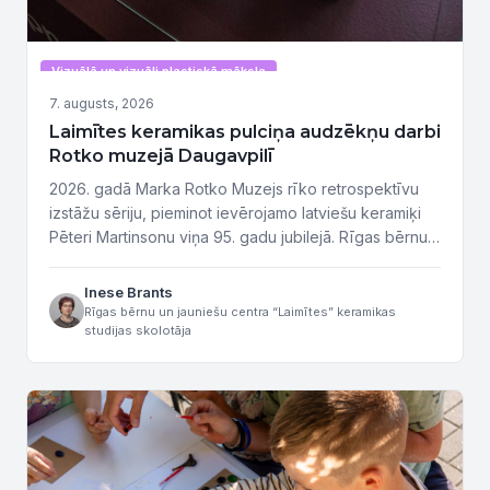
Vizuālā un vizuāli plastiskā māksla
7. augusts, 2026
Laimītes keramikas pulciņa audzēkņu darbi
Rotko muzejā Daugavpilī
2026. gadā Marka Rotko Muzejs rīko retrospektīvu
izstāžu sēriju, pieminot ievērojamo latviešu keramiķi
Pēteri Martinsonu viņa 95. gadu jubilejā. Rīgas bērnu
un jauniešu centra “Laimīte” keramikas pulciņa
audzēkņu darbi – daļa no izstādes ekspozīcijas.
Inese Brants
Marka Rotko Mākslas Muzejs atrodas Daugavpils
Rīgas bērnu un jauniešu centra “Laimītes” keramikas
studijas skolotāja
cietoksnī Latvijas otrajā lielākajā pilsētā. Martinsona
darbu kolekcija ir iekārtota vecajā pulvera noliktavā,
ko tagad...