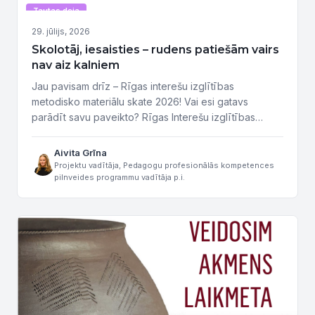
Tautas deja
29. jūlijs, 2026
Skolotāj, iesaisties – rudens patiešām vairs
nav aiz kalniem
Jau pavisam drīz – Rīgas interešu izglītības
metodisko materiālu skate 2026! Vai esi gatavs
parādīt savu paveikto? Rīgas Interešu izglītības
metodisko materiālu skate Rīgas pašvaldībā notiek
jau vairāk nekā 10 gadus, tā ir iespēja dalīties ar savu
Aivita Grīna
pieredzi, radošām idejām un vērtīgiem materiāliem,
Projektu vadītāja, Pedagogu profesionālās kompetences
pilnveides programmu vadītāja p.i.
kas bagātina interešu izglītības procesu Rīgā.
Kvalitatīvi metodiskie materiāli ne tikai atvieglo
pedagogu...