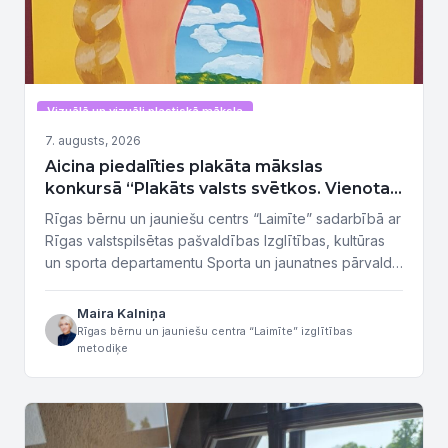
Vizuālā un vizuāli plastiskā māksla
7. augusts, 2026
Aicina piedalīties plakāta mākslas
konkursā “Plakāts valsts svētkos. Vienota
tauta – stipra Latvija”
Rīgas bērnu un jauniešu centrs “Laimīte” sadarbībā ar
Rīgas valstspilsētas pašvaldības Izglītības, kultūras
un sporta departamentu Sporta un jaunatnes pārvaldi
izsludina plakāta mākslas konkursu “Plakāts valsts
svētkos. Vienota tauta – stipra Latvija”. Konkursa
Maira Kalniņa
uzdevums ir sekmēt patriotismu, pilsonisko piederību
Rīgas bērnu un jauniešu centra “Laimīte” izglītības
metodiķe
valstij, izteikt mīlestību un lepnumu par savu valsti,
paust skaidru vētījumu pārdomātā dizainā, attēlot
nacionālo identitāti,...