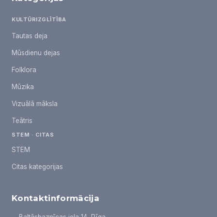
KULTŪRIZGLĪTĪBA
Tautas deja
Mūsdienu dejas
Folklora
Mūzika
Vizuālā māksla
Teātris
STEM · CITAS
STEM
Citas kategorijas
Kontaktinformācija
Baltāsbaznīcas iela 14, Rīga,