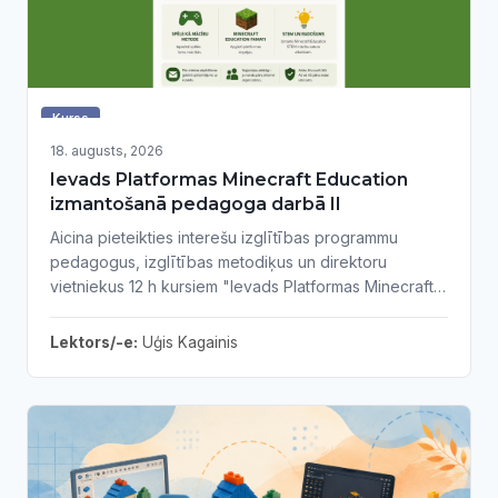
Kurss
18. augusts, 2026
Ievads Platformas Minecraft Education
izmantošanā pedagoga darbā II
Aicina pieteikties interešu izglītības programmu
pedagogus, izglītības metodiķus un direktoru
vietniekus 12 h kursiem "Ievads Platformas Minecraft
Education izmantošanā pedagoga darbā II"
Lektors/-e:
Uģis Kagainis