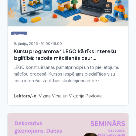
Kurss
9. jūnijs, 2026 · 10.00-16.00
Kursu programma “LEGO kā rīks interešu
izglītībā: radoša mācīšanās caur
konstruēšanu”
LEGO konstruēšanas pamatprincipi un to pielietojums
mācību procesā. Kursos iespējams piedalīties visu
jomu interešu izglītības skolotājiem arī bez
priekšzināšanām.
Lektors/-e:
Vizma Virse un Viktorija Pavlova