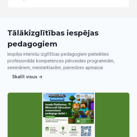
gleznojums. Dabas formu stilizācija un tonalitāte,
gleznojot...
Tālākizglītības iespējas
pedagogiem
Iespēja interešu izglītības pedagogiem pieteikties
profesionālās kompetences pilnveides programmām,
semināriem, meistarklasēm, pieredzes apmaiņai
Skatīt visus →