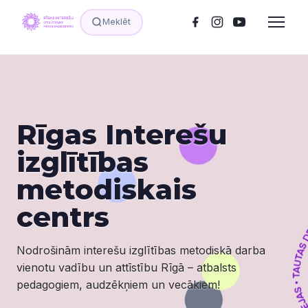
Meklēt
Rīgas Interešu
izglītības
metodiskais
centrs
Nodrošinām interešu izglītības metodiskā darba
vienotu vadību un attīstību Rīgā – atbalsts
pedagogiem, audzēkņiem un vecākiem!