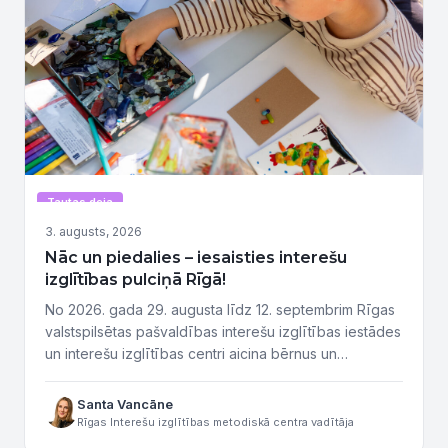
Tautas deja
3. augusts, 2026
Nāc un piedalies – iesaisties interešu
izglītības pulciņā Rīgā!
No 2026. gada 29. augusta līdz 12. septembrim Rīgas
valstspilsētas pašvaldības interešu izglītības iestādes
un interešu izglītības centri aicina bērnus un
jauniešus, kā arī vecākus iepazīt daudzveidīgo
interešu izglītības piedāvājumu ikgadējā atvērto
Santa Vancāne
durvju dienu pasākumā “Nāc un piedalies!”. Pasākumu
Rīgas Interešu izglītības metodiskā centra vadītāja
ciklā piedalās 8 Rīgas interešu izglītības iestādes, kā