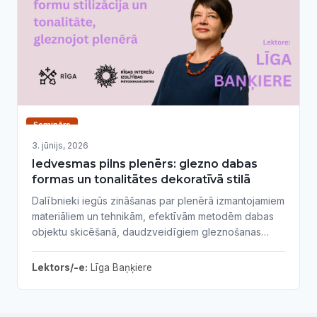
Seminārs
3. jūnijs, 2026
Iedvesmas pilns plenērs: glezno dabas
formas un tonalitātes dekoratīvā stilā
Dalībnieki iegūs zināšanas par plenērā izmantojamiem
materiāliem un tehnikām, efektīvām metodēm dabas
objektu skicēšanā, daudzveidīgiem gleznošanas
paņēmieniem, mērķtiecīgu un radošu darba procesa
plānošanu. Nodarbība ietver praktiskus vingrinājumus,
Lektors/-e:
Līga Baņķiere
kas palīdzēs attīstīt gan kompozīcijas izpratni, gan
krāsu izjūtu un roku brīvību.