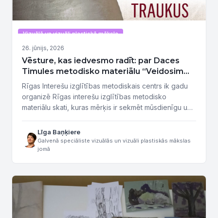
Vizuālā un vizuāli plastiskā māksla
26. jūnijs, 2026
Vēsture, kas iedvesmo radīt: par Daces
Timules metodisko materiālu “Veidosim
akmens laikmeta traukus”
Rīgas Interešu izglītības metodiskais centrs ik gadu
organizē Rīgas interešu izglītības metodisko
materiālu skati, kuras mērķis ir sekmēt mūsdienīgu un
daudzveidīgu interešu izglītības mācību metožu
pilnveidi, veicinot pedagogu radošo darbību,
Līga Baņķiere
pieredzes apmaiņu un labās prakses popularizēšanu.
Galvenā speciāliste vizuālās un vizuāli plastiskās mākslas
jomā
Materiāls izdots sadarbībā ar Rīgas valstspilsētas
pašvaldības atbalstu. Plašam interesentu lokam tagad
ir pieejama Daces Timules metodiskā materiāla
„Veidosim akmens...