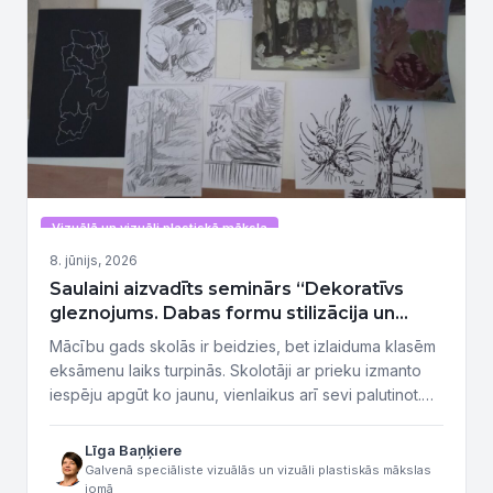
Vizuālā un vizuāli plastiskā māksla
8. jūnijs, 2026
Saulaini aizvadīts seminārs “Dekoratīvs
gleznojums. Dabas formu stilizācija un
tonalitāte, gleznojot plenērā”
Mācību gads skolās ir beidzies, bet izlaiduma klasēm
eksāmenu laiks turpinās. Skolotāji ar prieku izmanto
iespēju apgūt ko jaunu, vienlaikus arī sevi palutinot.
Tāda bija tikšanās ar radošiem, aktīviem, zinātkāriem
pedagogiem, kuri ir atvērti jauniem izaicinājumiem un
Līga Baņķiere
eksperimentiem un kuri trešdien, 3. jūnijā, piedalījās
Galvenā speciāliste vizuālās un vizuāli plastiskās mākslas
jomā
profesionālās pilnveides programmā “Dekoratīvs