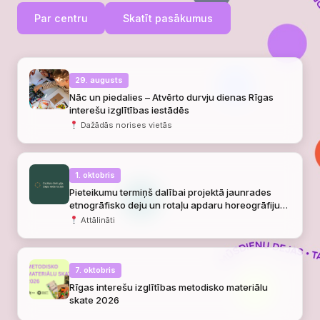
Par centru
Skatīt pasākumus
29. augusts
Nāc un piedalies – Atvērto durvju dienas Rīgas
interešu izglītības iestādēs
Dažādās norises vietās
1. oktobris
Pieteikumu termiņš dalībai projektā jaunrades
etnogrāfisko deju un rotaļu apdaru horeogrāfiju
veidošanai
Attālināti
7. oktobris
Rīgas interešu izglītības metodisko materiālu
skate 2026