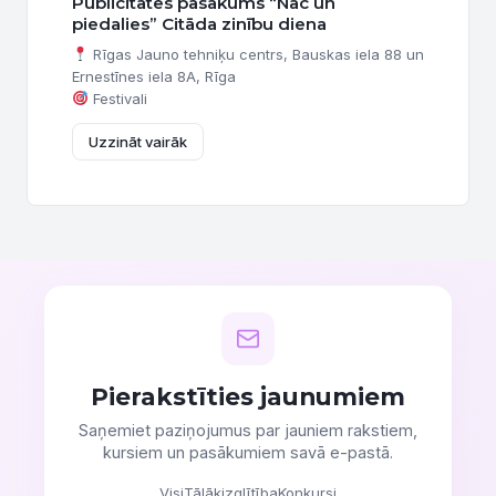
Publicitātes pasākums “Nāc un
piedalies” Citāda zinību diena
Rīgas Jauno tehniķu centrs, Bauskas iela 88 un
Ernestīnes iela 8A, Rīga
Festivali
Uzzināt vairāk
Pierakstīties jaunumiem
Saņemiet paziņojumus par jauniem rakstiem,
kursiem un pasākumiem savā e-pastā.
Visi
Tālākizglītība
Konkursi