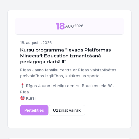
18
AUG
2026
18. augusts, 2026
Kursu programma “Ievads Platformas
Minecraft Education izmantošanā
pedagoga darbā II”
Rīgas Jauno tehniķu centrs ar Rīgas valstspilsētas
pašvaldības Izglītības, kultūras un sporta
departamenta finansiālu atbalstu organizē un
Rīgas Jauno tehniķu centrs, Bauskas iela 88,
aicina pieteikties interešu izglītības programmu
Rīga
pedagogus, izglītības metodiķus un direktoru
Kursi
vietniekus profesionālās kompetences pilnveides
programmas apguvei “Ievads Platformas Minecraft
Pieteikties
Uzzināt vairāk
Education izmantošanā pedagoga darbā II” (12
stundas). Kursi būs piemēroti arī skolotājiem bez
Minecraft Education platformas priekšzināšanām.
Vieta un laiks: Paredzēti...