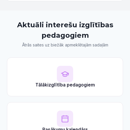
arī Rīgas Bolderājas Jaunā pamatskola un Rīgas
pamatskola...
Aktuāli interešu izglītības
pedagogiem
Ātrās saites uz biežāk apmeklētajām sadaļām
Tālākizglītība pedagogiem
Pasākumu kalendārs